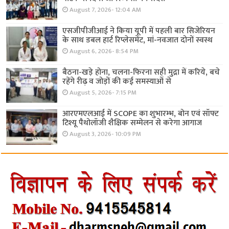
August 7, 2026- 12:04 AM
एसजीपीजीआई ने किया यूपी में पहली बार सिजेरियन
के साथ डबल हार्ट रिप्लेसमेंट, मां-नवजात दोनों स्वस्थ
August 6, 2026- 8:54 PM
बैठना-खड़े होना, चलना-फिरना सही मुद्रा में करिये, बचे
रहेंगे रीढ़ व जोड़ों की कई समस्याओं से
August 5, 2026- 7:15 PM
आरएमएलआई में SCOPE का शुभारम्भ, बोन एवं सॉफ्ट
टिश्यू पैथोलॉजी शैक्षिक सम्मेलन से करेगा आगाज
August 3, 2026- 10:09 PM