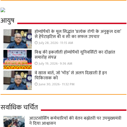
आयुष
होम्योपैथी के मूल सिद्धांत ‘प्रत्येक रोगी केे अनुकूल दवा’
से हेपेटाइटिस बी व सी का सफल उपचार
July 28, 2026- 11:15 AM
विश्व की इकलौती होम्योपैथी यूनिवर्सिटी का दीक्षांत
समारोह संपन्न
July 19, 2026- 9:36 AM
वे खास बातें, जो ‘भीड़’ से अलग दिखाती हैं इन
चिकित्सक को
June 30, 2026- 11:32 PM
सर्वाधिक चर्चित
आउटसोर्सिंग कर्मचारियों की वेतन बढ़ोतरी पर उपमुख्यमंत्री
ने दिया आश्वासन