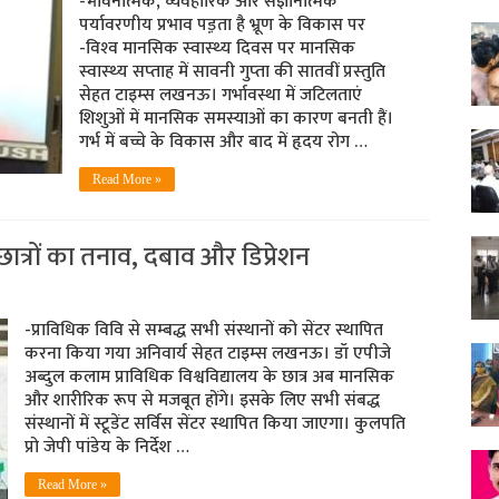
-भावनात्मक, व्यवहारिक और संज्ञानात्मक
पर्यावरणीय प्रभाव पड़़ता है भ्रूण के विकास पर
-विश्‍व मानसिक स्‍वास्‍थ्‍य दिवस पर मानसिक
स्‍वास्‍थ्‍य सप्‍ताह में सावनी गुप्‍ता की सातवीं प्रस्‍तुति
सेहत टाइम्‍स लखनऊ। गर्भावस्था में जटिलताएं
शिशुओं में मानसिक समस्याओं का कारण बनती हैं।
गर्भ में बच्चे के विकास और बाद में हृदय रोग …
Read More »
गा छात्रों का तनाव, दबाव और डिप्रेशन
-प्राविधिक विवि से सम्‍बद्ध सभी संस्‍थानों को सेंटर स्‍थापित
करना किया गया अनिवार्य सेहत टाइम्‍स लखनऊ। डॉ एपीजे
अब्दुल कलाम प्राविधिक विश्वविद्यालय के छात्र अब मानसिक
और शारीरिक रूप से मजबूत होंगे। इसके लिए सभी संबद्ध
संस्थानों में स्टूडेंट सर्विस सेंटर स्थापित किया जाएगा। कुलपति
प्रो जेपी पांडेय के निर्देश …
Read More »