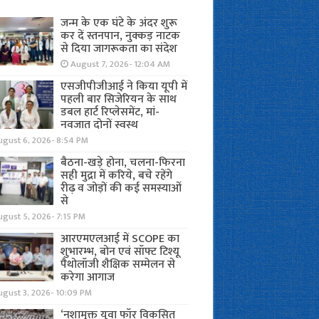
जन्म के एक घंटे के अंदर शुरू
कर दें स्तनपान, नुक्कड़ नाटक
से दिया जागरूकता का संदेश
August 7, 2026- 12:04 AM
एसजीपीजीआई ने किया यूपी में
पहली बार सिजेरियन के साथ
डबल हार्ट रिप्लेसमेंट, मां-
नवजात दोनों स्वस्थ
ugust 6, 2026- 8:54 PM
बैठना-खड़े होना, चलना-फिरना
सही मुद्रा में करिये, बचे रहेंगे
रीढ़ व जोड़ों की कई समस्याओं
से
gust 5, 2026- 7:15 PM
आरएमएलआई में SCOPE का
शुभारम्भ, बोन एवं सॉफ्ट टिश्यू
पैथोलॉजी शैक्षिक सम्मेलन से
करेगा आगाज
ugust 3, 2026- 10:09 PM
‘नशामुक्त युवा फॉर विकसित