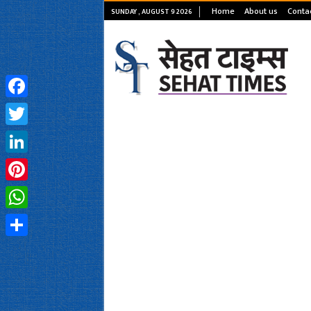
Home
About us
Conta
SUNDAY , AUGUST 9 2026
Facebook
Twitter
LinkedIn
Pinterest
WhatsApp
Share