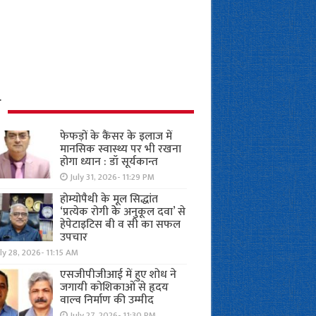
ध
फेफड़ों के कैंसर के इलाज में
मानसिक स्वास्थ्य पर भी रखना
होगा ध्यान : डॉ सूर्यकान्त
July 31, 2026- 11:29 PM
होम्योपैथी के मूल सिद्धांत
‘प्रत्येक रोगी केे अनुकूल दवा’ से
हेपेटाइटिस बी व सी का सफल
उपचार
ly 28, 2026- 11:15 AM
एसजीपीजीआई में हुए शोध ने
जगायी कोशिकाओं से हृदय
वाल्व निर्माण की उम्मीद
July 27, 2026- 11:30 PM