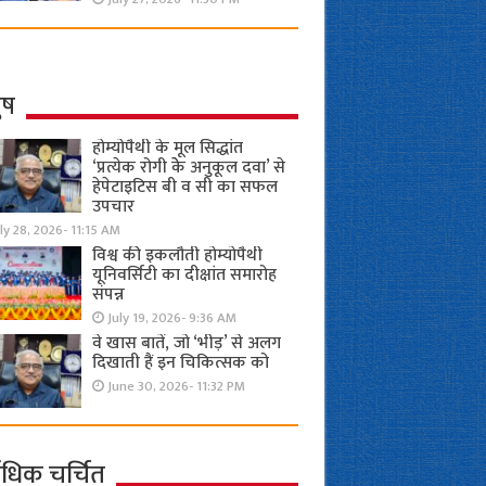
ुष
होम्योपैथी के मूल सिद्धांत
‘प्रत्येक रोगी केे अनुकूल दवा’ से
हेपेटाइटिस बी व सी का सफल
उपचार
ly 28, 2026- 11:15 AM
विश्व की इकलौती होम्योपैथी
यूनिवर्सिटी का दीक्षांत समारोह
संपन्न
July 19, 2026- 9:36 AM
वे खास बातें, जो ‘भीड़’ से अलग
दिखाती हैं इन चिकित्सक को
June 30, 2026- 11:32 PM
ाधिक चर्चित