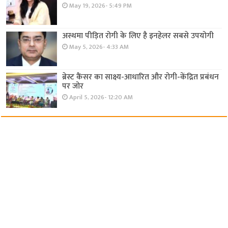
May 19, 2026- 5:49 PM
अस्थमा पीड़ित रोगी के लिए है इनहेलर सबसे उपयोगी
May 5, 2026- 4:33 AM
ब्रेस्ट कैंसर का साक्ष्य-आधारित और रोगी-केंद्रित प्रबंधन
पर जोर
April 5, 2026- 12:20 AM