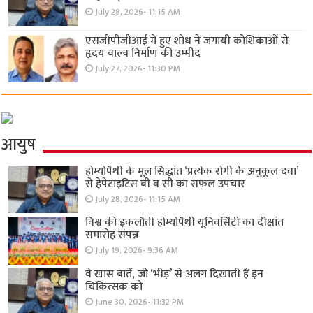
July 28, 2026- 11:15 AM
एसजीपीजीआई में हुए शोध ने जगायी कोशिकाओं से
हृदय वाल्व निर्माण की उम्मीद
July 27, 2026- 11:30 PM
आयुष
होम्योपैथी के मूल सिद्धांत ‘प्रत्येक रोगी केे अनुकूल दवा’
से हेपेटाइटिस बी व सी का सफल उपचार
July 28, 2026- 11:15 AM
विश्व की इकलौती होम्योपैथी यूनिवर्सिटी का दीक्षांत
समारोह संपन्न
July 19, 2026- 9:36 AM
वे खास बातें, जो ‘भीड़’ से अलग दिखाती हैं इन
चिकित्सक को
June 30, 2026- 11:32 PM