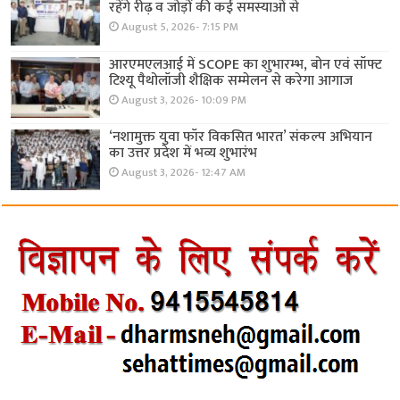
रहेंगे रीढ़ व जोड़ों की कई समस्याओं से
August 5, 2026- 7:15 PM
आरएमएलआई में SCOPE का शुभारम्भ, बोन एवं सॉफ्ट
टिश्यू पैथोलॉजी शैक्षिक सम्मेलन से करेगा आगाज
August 3, 2026- 10:09 PM
‘नशामुक्त युवा फॉर विकसित भारत’ संकल्प अभियान
का उत्तर प्रदेश में भव्य शुभारंभ
August 3, 2026- 12:47 AM