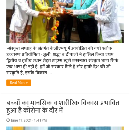
-संस्‍कृत सप्‍ताह के अंतर्गत केजीएमयू में आयोजित की गयी श्‍लोक
उच्‍चारण प्रतियोगिता -जूली, श्रद्धा व दीपाली ने हासिल किया प्रथम,
द्वितीय व तृतीय स्‍थान सेहत टाइम्‍स ब्‍यूरो लखनऊ। संस्‍कृत भाषा सिर्फ
एक भाषा ही नहीं है, हमें जो संस्‍कार मिले हैं और हमारे देश की जो
संस्‍कृति है, इसके विकास …
Read More »
बच्‍चों का मानसिक व शारीरिक विकास प्रभावित
हुआ है कोरोना के दौर में
June 11, 2021- 4:41 PM