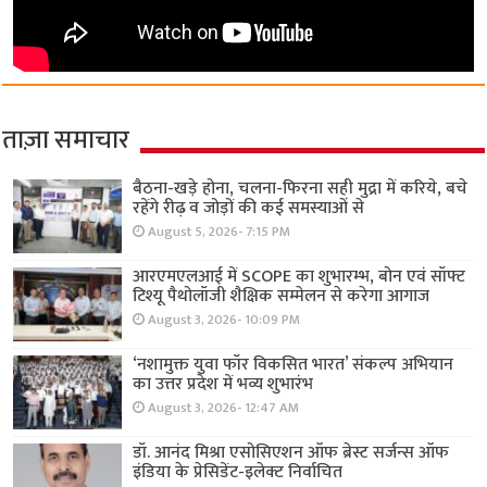
ताज़ा समाचार
बैठना-खड़े होना, चलना-फिरना सही मुद्रा में करिये, बचे
रहेंगे रीढ़ व जोड़ों की कई समस्याओं से
August 5, 2026- 7:15 PM
आरएमएलआई में SCOPE का शुभारम्भ, बोन एवं सॉफ्ट
टिश्यू पैथोलॉजी शैक्षिक सम्मेलन से करेगा आगाज
August 3, 2026- 10:09 PM
‘नशामुक्त युवा फॉर विकसित भारत’ संकल्प अभियान
का उत्तर प्रदेश में भव्य शुभारंभ
August 3, 2026- 12:47 AM
डॉ. आनंद मिश्रा एसोसिएशन ऑफ ब्रेस्ट सर्जन्स ऑफ
इंडिया के प्रेसिडेंट-इलेक्ट निर्वाचित