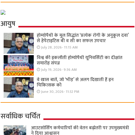
आयुष
होम्योपैथी के मूल सिद्धांत ‘प्रत्येक रोगी केे अनुकूल दवा’
से हेपेटाइटिस बी व सी का सफल उपचार
July 28, 2026- 11:15 AM
विश्व की इकलौती होम्योपैथी यूनिवर्सिटी का दीक्षांत
समारोह संपन्न
July 19, 2026- 9:36 AM
वे खास बातें, जो ‘भीड़’ से अलग दिखाती हैं इन
चिकित्सक को
June 30, 2026- 11:32 PM
सर्वाधिक चर्चित
आउटसोर्सिंग कर्मचारियों की वेतन बढ़ोतरी पर उपमुख्यमंत्री
ने दिया आश्वासन