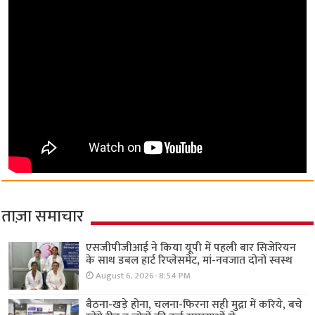
ताज़ा समाचार
एसजीपीजीआई ने किया यूपी में पहली बार सिजेरियन
के साथ डबल हार्ट रिप्लेसमेंट, मां-नवजात दोनों स्वस्थ
August 6, 2026- 8:54 PM
बैठना-खड़े होना, चलना-फिरना सही मुद्रा में करिये, बचे