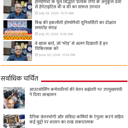
होम्योपैथी के मूल सिद्धांत ‘प्रत्येक रोगी केे अनुकूल दवा’
से हेपेटाइटिस बी व सी का सफल उपचार
July 28, 2026- 11:15 AM
विश्व की इकलौती होम्योपैथी यूनिवर्सिटी का दीक्षांत
समारोह संपन्न
July 19, 2026- 9:36 AM
वे खास बातें, जो ‘भीड़’ से अलग दिखाती हैं इन
चिकित्सक को
June 30, 2026- 11:32 PM
सर्वाधिक चर्चित
आउटसोर्सिंग कर्मचारियों की वेतन बढ़ोतरी पर उपमुख्यमंत्री
ने दिया आश्वासन
दैनिक वेतनभोगी और संविदा कर्मियों के रेगुलर करने सहित
कई मुद्दों पर शासन का रुख सकारात्मक