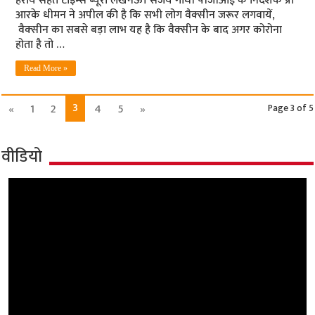
हरायें सेहत टाइम्‍स ब्‍यूरो लखनऊ। संजय गांधी पीजीआई के निदेशक प्रो
आरके धीमन ने अपील की है कि सभी लोग वैक्‍सीन जरूर लगवायें,
वैक्‍सीन का सबसे बड़ा लाभ यह है कि वैक्‍सीन के बाद अगर कोरोना
होता है तो …
Read More »
3
«
1
2
4
5
»
Page 3 of 5
वीडियो