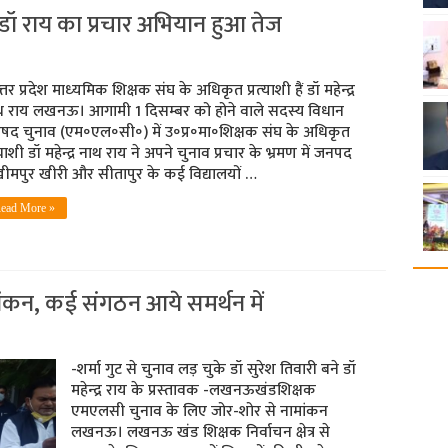
डॉ राय का प्रचार अभियान हुआ तेज
्‍तर प्रदेश माध्‍यमिक शिक्षक संघ के अधिकृत प्रत्‍याशी हैं डॉ महेन्‍द्र
थ राय लखनऊ। आगामी 1 दिसम्बर को होने वाले सदस्य विधान
षद चुनाव (एम॰एल॰सी॰) में उ॰प्र॰मा॰शिक्षक संघ के अधिकृत
त्याशी डॉ महेन्द्र नाथ राय ने अपने चुनाव प्रचार के भ्रमण में जनपद
ीमपुर खीरी और सीतापुर के कई विद्यालयों …
ead More »
नामांकन, कई संगठन आये समर्थन में
-शर्मा गुट से चुनाव लड़ चुके डॉ सुरेश तिवारी बने डॉ
महेन्‍द्र राय के प्रस्‍तावक -लखनऊखंडशिक्षक
एमएलसी चुनाव के लिए जोर-शोर से नामांकन
लखनऊ। लखनऊ खंड शिक्षक निर्वाचन क्षेत्र से