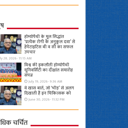
ुष
होम्योपैथी के मूल सिद्धांत
‘प्रत्येक रोगी केे अनुकूल दवा’ से
हेपेटाइटिस बी व सी का सफल
उपचार
ly 28, 2026- 11:15 AM
विश्व की इकलौती होम्योपैथी
यूनिवर्सिटी का दीक्षांत समारोह
संपन्न
July 19, 2026- 9:36 AM
वे खास बातें, जो ‘भीड़’ से अलग
दिखाती हैं इन चिकित्सक को
June 30, 2026- 11:32 PM
ाधिक चर्चित