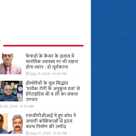
ध
फेफड़ों के कैंसर के इलाज में
मानसिक स्वास्थ्य पर भी रखना
होगा ध्यान : डॉ सूर्यकान्त
July 31, 2026- 11:29 PM
होम्योपैथी के मूल सिद्धांत
‘प्रत्येक रोगी केे अनुकूल दवा’ से
हेपेटाइटिस बी व सी का सफल
उपचार
ly 28, 2026- 11:15 AM
एसजीपीजीआई में हुए शोध ने
जगायी कोशिकाओं से हृदय
वाल्व निर्माण की उम्मीद
July 27, 2026- 11:30 PM