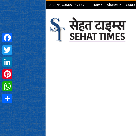
Home
About us
Conta
SUNDAY , AUGUST 9 2026
Facebook
Twitter
LinkedIn
Pinterest
WhatsApp
Share