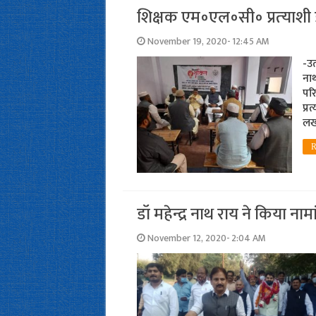
शिक्षक एम॰एल॰सी॰ प्रत्‍याशी 
November 19, 2020- 12:45 AM
-उत
ना
परि
प्र
लख
R
डॉ महेन्‍द्र नाथ राय ने किया 
November 12, 2020- 2:04 AM