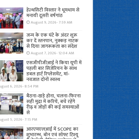
हेल्थसिटी विस्तार ने धूमधाम से
मनायी दूसरी वर्षगांठ
August 9, 2026- 7:59 AM
जन्म के एक घंटे के अंदर शुरू
कर दें स्तनपान, नुक्कड़ नाटक
से दिया जागरूकता का संदेश
August 7, 2026- 12:04 AM
एसजीपीजीआई ने किया यूपी में
पहली बार सिजेरियन के साथ
डबल हार्ट रिप्लेसमेंट, मां-
नवजात दोनों स्वस्थ
ugust 6, 2026- 8:54 PM
बैठना-खड़े होना, चलना-फिरना
सही मुद्रा में करिये, बचे रहेंगे
रीढ़ व जोड़ों की कई समस्याओं
से
gust 5, 2026- 7:15 PM
आरएमएलआई में SCOPE का
शुभारम्भ, बोन एवं सॉफ्ट टिश्यू