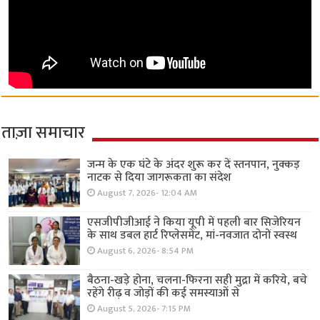
ताज़ा समाचार
जन्म के एक घंटे के अंदर शुरू कर दें स्तनपान, नुक्कड़
नाटक से दिया जागरूकता का संदेश
August 7, 2026- 12:04 AM
एसजीपीजीआई ने किया यूपी में पहली बार सिजेरियन
के साथ डबल हार्ट रिप्लेसमेंट, मां-नवजात दोनों स्वस्थ
August 6, 2026- 8:54 PM
बैठना-खड़े होना, चलना-फिरना सही मुद्रा में करिये, बचे
रहेंगे रीढ़ व जोड़ों की कई समस्याओं से
August 5, 2026- 7:15 PM