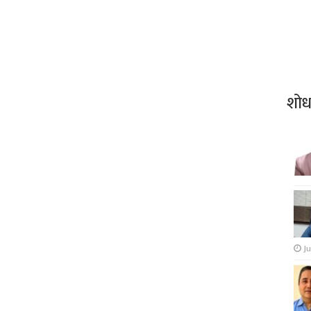
शो
Ju