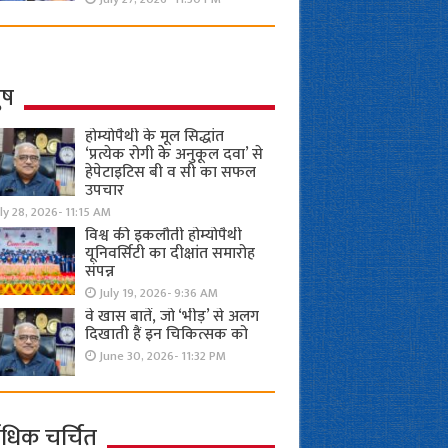
ुष
होम्योपैथी के मूल सिद्धांत
‘प्रत्येक रोगी केे अनुकूल दवा’ से
हेपेटाइटिस बी व सी का सफल
उपचार
ly 28, 2026- 11:15 AM
विश्व की इकलौती होम्योपैथी
यूनिवर्सिटी का दीक्षांत समारोह
संपन्न
July 19, 2026- 9:36 AM
वे खास बातें, जो ‘भीड़’ से अलग
दिखाती हैं इन चिकित्सक को
June 30, 2026- 11:32 PM
ाधिक चर्चित