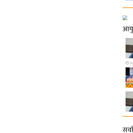
आय
Ju
सर्व