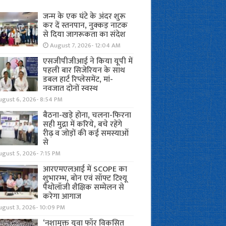
जन्म के एक घंटे के अंदर शुरू
कर दें स्तनपान, नुक्कड़ नाटक
से दिया जागरूकता का संदेश
August 7, 2026- 12:04 AM
एसजीपीजीआई ने किया यूपी में
पहली बार सिजेरियन के साथ
डबल हार्ट रिप्लेसमेंट, मां-
नवजात दोनों स्वस्थ
ugust 6, 2026- 8:54 PM
बैठना-खड़े होना, चलना-फिरना
सही मुद्रा में करिये, बचे रहेंगे
रीढ़ व जोड़ों की कई समस्याओं
से
gust 5, 2026- 7:15 PM
आरएमएलआई में SCOPE का
शुभारम्भ, बोन एवं सॉफ्ट टिश्यू
पैथोलॉजी शैक्षिक सम्मेलन से
करेगा आगाज
ugust 3, 2026- 10:09 PM
‘नशामुक्त युवा फॉर विकसित