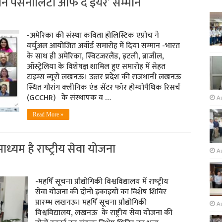
िमैन पर्सनालिटी ऑफ द इयर’ सम्‍मान
-अमेरिका की संस्‍था कविता होलिस्टिक एप्रोच ने
वर्चुअल आयोजित अवॉर्ड समारोह में दिया सम्‍मान -भारत
के साथ ही अमेरिका, स्विटजरलैंड, इटली, ब्राजील,
ऑस्‍ट्रेलिया के विशेषज्ञ शामिल हुए समारोह में सेहत
टाइम्‍स ब्‍यूरो लखनऊ। उत्‍तर प्रदेश की राजधानी लखनऊ
स्थित गौरांग क्‍लीनिक एंड सेंटर फॉर होम्‍योपैथिक रिसर्च
(GCCHR) के संस्‍थापक व …
A
Read More »
माध्‍यम है राष्‍ट्रीय सेवा योजना
Au
-महर्षि सूचना प्रौद्योगिकी विश्वविद्यालय में राष्‍ट्रीय
सेवा योजना की दोनों इकाइयों का विशेष शिविर
प्रारम्‍भ लखनऊ। महर्षि सूचना प्रौद्योगिकी
A
विश्वविद्यालय, लखनऊ के राष्ट्रीय सेवा योजना की