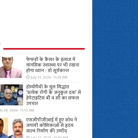
ध
फेफड़ों के कैंसर के इलाज में
मानसिक स्वास्थ्य पर भी रखना
होगा ध्यान : डॉ सूर्यकान्त
July 31, 2026- 11:29 PM
होम्योपैथी के मूल सिद्धांत
‘प्रत्येक रोगी केे अनुकूल दवा’ से
हेपेटाइटिस बी व सी का सफल
उपचार
ly 28, 2026- 11:15 AM
एसजीपीजीआई में हुए शोध ने
जगायी कोशिकाओं से हृदय
वाल्व निर्माण की उम्मीद
July 27, 2026- 11:30 PM