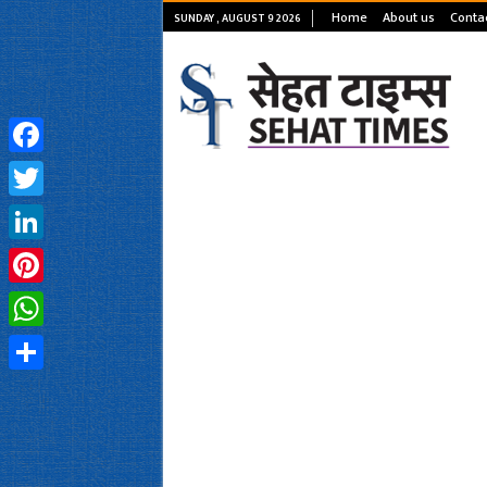
Home
About us
Conta
SUNDAY , AUGUST 9 2026
Facebook
Twitter
LinkedIn
Pinterest
WhatsApp
Share