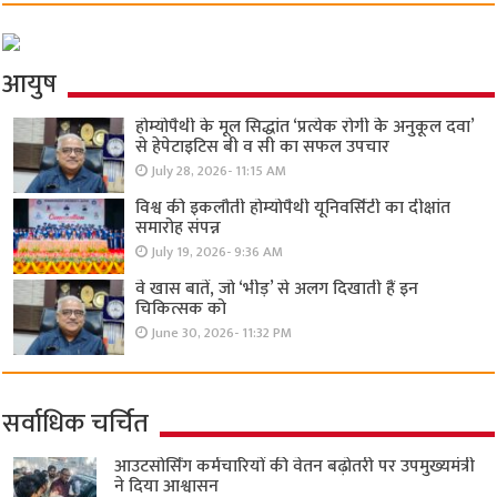
आयुष
होम्योपैथी के मूल सिद्धांत ‘प्रत्येक रोगी केे अनुकूल दवा’
से हेपेटाइटिस बी व सी का सफल उपचार
July 28, 2026- 11:15 AM
विश्व की इकलौती होम्योपैथी यूनिवर्सिटी का दीक्षांत
समारोह संपन्न
July 19, 2026- 9:36 AM
वे खास बातें, जो ‘भीड़’ से अलग दिखाती हैं इन
चिकित्सक को
June 30, 2026- 11:32 PM
सर्वाधिक चर्चित
आउटसोर्सिंग कर्मचारियों की वेतन बढ़ोतरी पर उपमुख्यमंत्री
ने दिया आश्वासन