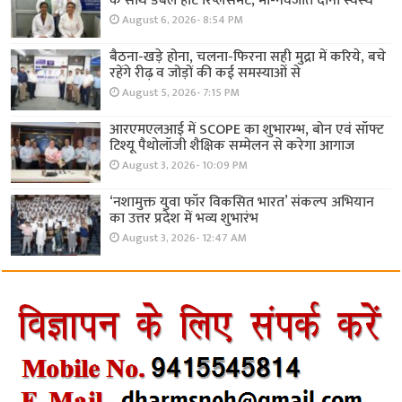
के साथ डबल हार्ट रिप्लेसमेंट, मां-नवजात दोनों स्वस्थ
August 6, 2026- 8:54 PM
बैठना-खड़े होना, चलना-फिरना सही मुद्रा में करिये, बचे
रहेंगे रीढ़ व जोड़ों की कई समस्याओं से
August 5, 2026- 7:15 PM
आरएमएलआई में SCOPE का शुभारम्भ, बोन एवं सॉफ्ट
टिश्यू पैथोलॉजी शैक्षिक सम्मेलन से करेगा आगाज
August 3, 2026- 10:09 PM
‘नशामुक्त युवा फॉर विकसित भारत’ संकल्प अभियान
का उत्तर प्रदेश में भव्य शुभारंभ
August 3, 2026- 12:47 AM