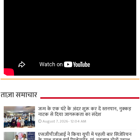
ताज़ा समाचार
जन्म के एक घंटे के अंदर शुरू कर दें स्तनपान, नुक्कड़
नाटक से दिया जागरूकता का संदेश
August 7, 2026- 12:04 AM
एसजीपीजीआई ने किया यूपी में पहली बार सिजेरियन