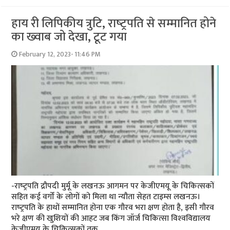
हाय री लिपिकीय त्रुटि, राष्‍ट्रपति से सम्‍मानित होने
का ख्‍वाब जो देखा, टूट गया
February 12, 2023- 11:46 PM
-राष्‍ट्रपति द्रौपदी मुर्मू के लखनऊ आगमन पर केजीएमयू के चिकित्‍सकों
सहित कई वर्गों के लोगों को मिला था न्‍यौता सेहत टाइम्‍स लखनऊ।
राष्‍ट्रपति के हाथों सम्‍मानित होना एक गौरव भरा क्षण होता है, इसी गौरव
भरे क्षण की खुशियों की आहट जब किंग जॉर्ज चिकित्‍सा विश्‍वविद्यालय
केजीएमयू के चिकित्‍सकों तक …