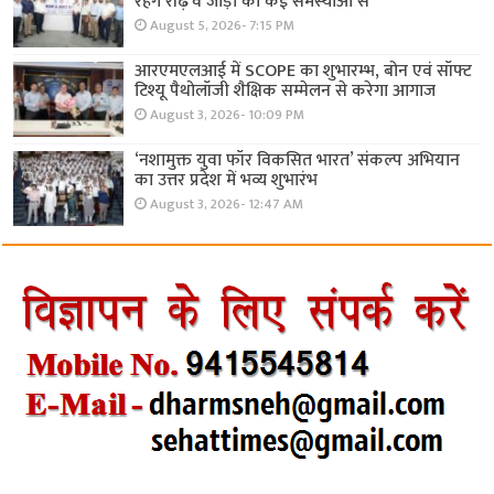
रहेंगे रीढ़ व जोड़ों की कई समस्याओं से
August 5, 2026- 7:15 PM
आरएमएलआई में SCOPE का शुभारम्भ, बोन एवं सॉफ्ट
टिश्यू पैथोलॉजी शैक्षिक सम्मेलन से करेगा आगाज
August 3, 2026- 10:09 PM
‘नशामुक्त युवा फॉर विकसित भारत’ संकल्प अभियान
का उत्तर प्रदेश में भव्य शुभारंभ
August 3, 2026- 12:47 AM