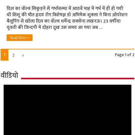
दिल का वॉल्‍व सिकुड़ने से गर्भावस्‍था में आठवें माह में गर्भ में ही हो गयी
थी शिशु की मौत हृदय रोग विशेषज्ञ डॉ अभिषेक शुक्‍ला ने बिना ऑपरेशन
बैलूनिंग से खोला दिल का वॉल्‍व धर्मेन्‍द्र सक्‍सेना लखनऊ। 23 वर्षीया
युवती की जिन्‍दगी में दोहरा दुख उस समय आ गया जब …
Read More »
1
2
»
Page 1 of 2
वीडियो