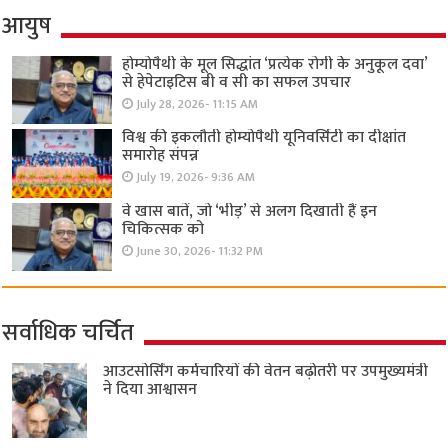
आयुष
होम्योपैथी के मूल सिद्धांत ‘प्रत्येक रोगी केे अनुकूल दवा’
से हेपेटाइटिस बी व सी का सफल उपचार
July 28, 2026- 11:15 AM
विश्व की इकलौती होम्योपैथी यूनिवर्सिटी का दीक्षांत
समारोह संपन्न
July 19, 2026- 9:36 AM
वे खास बातें, जो ‘भीड़’ से अलग दिखाती हैं इन
चिकित्सक को
June 30, 2026- 11:32 PM
सर्वाधिक चर्चित
आउटसोर्सिंग कर्मचारियों की वेतन बढ़ोतरी पर उपमुख्यमंत्री
ने दिया आश्वासन