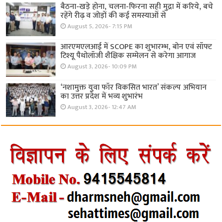
बैठना-खड़े होना, चलना-फिरना सही मुद्रा में करिये, बचे
रहेंगे रीढ़ व जोड़ों की कई समस्याओं से
August 5, 2026- 7:15 PM
आरएमएलआई में SCOPE का शुभारम्भ, बोन एवं सॉफ्ट
टिश्यू पैथोलॉजी शैक्षिक सम्मेलन से करेगा आगाज
August 3, 2026- 10:09 PM
‘नशामुक्त युवा फॉर विकसित भारत’ संकल्प अभियान
का उत्तर प्रदेश में भव्य शुभारंभ
August 3, 2026- 12:47 AM