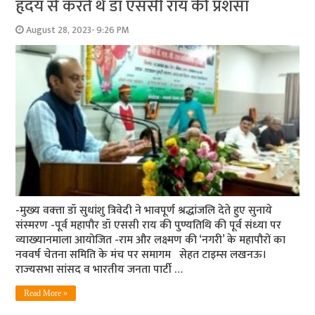
हृदय से करते थे डॉ एससी राय की प्रशंसा
August 28, 2023- 9:26 PM
-मुख्‍य वक्‍ता डॉ सुधांशु त्रिवेदी ने भावपूर्ण श्रद्धांजलि देते हुए सुनाये
संस्‍मरण -पूर्व महापौर डॉ एससी राय की पुण्‍यतिथि की पूर्व संध्‍या पर
व्‍याख्‍यानमाला आयोजित -राम और लक्ष्‍मण की ‘नगरी’ के महापौरों का
नववर्ष चेतना समिति के मंच पर समागम सेहत टाइम्‍स लखनऊ।
राज्‍यसभा सांसद व भारतीय जनता पार्टी …
Read More »