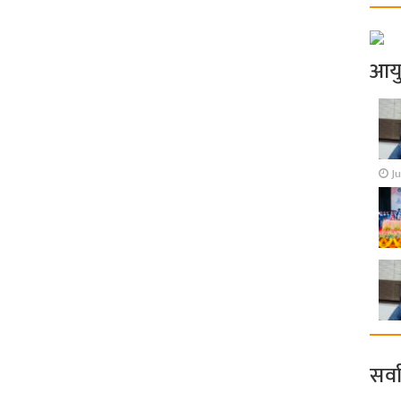
आय
Ju
सर्व