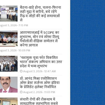
बैठना-खड़े होना, चलना-फिरना
सही मुद्रा में करिये, बचे रहेंगे
रीढ़ व जोड़ों की कई समस्याओं
से
gust 5, 2026- 7:15 PM
आरएमएलआई में SCOPE का
शुभारम्भ, बोन एवं सॉफ्ट टिश्यू
पैथोलॉजी शैक्षिक सम्मेलन से
करेगा आगाज
ugust 3, 2026- 10:09 PM
‘नशामुक्त युवा फॉर विकसित
भारत’ संकल्प अभियान का उत्तर
प्रदेश में भव्य शुभारंभ
August 3, 2026- 12:47 AM
डॉ. आनंद मिश्रा एसोसिएशन
ऑफ ब्रेस्ट सर्जन्स ऑफ इंडिया
के प्रेसिडेंट-इलेक्ट निर्वाचित
August 2, 2026- 11:03 PM
संचारी रोगों की रोकथाम में
सामुदायिक सहभागिता सबसे