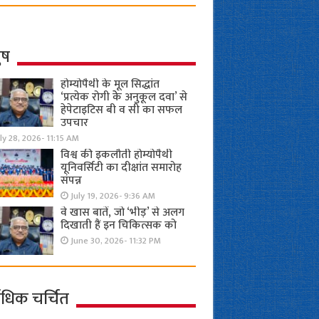
ुष
होम्योपैथी के मूल सिद्धांत
‘प्रत्येक रोगी केे अनुकूल दवा’ से
हेपेटाइटिस बी व सी का सफल
उपचार
ly 28, 2026- 11:15 AM
विश्व की इकलौती होम्योपैथी
यूनिवर्सिटी का दीक्षांत समारोह
संपन्न
July 19, 2026- 9:36 AM
वे खास बातें, जो ‘भीड़’ से अलग
दिखाती हैं इन चिकित्सक को
June 30, 2026- 11:32 PM
ाधिक चर्चित