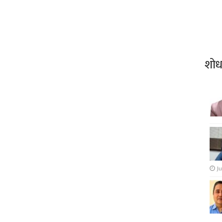
शो
Ju