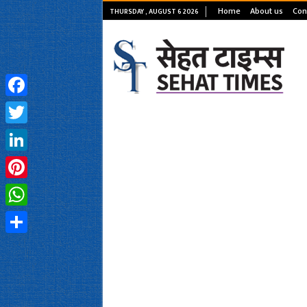
Home
About us
Con
THURSDAY , AUGUST 6 2026
Facebook
Twitter
LinkedIn
Pinterest
WhatsApp
Share