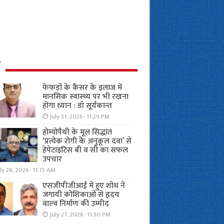
ध
फेफड़ों के कैंसर के इलाज में
मानसिक स्वास्थ्य पर भी रखना
होगा ध्यान : डॉ सूर्यकान्त
July 31, 2026- 11:29 PM
होम्योपैथी के मूल सिद्धांत
‘प्रत्येक रोगी केे अनुकूल दवा’ से
हेपेटाइटिस बी व सी का सफल
उपचार
ly 28, 2026- 11:15 AM
एसजीपीजीआई में हुए शोध ने
जगायी कोशिकाओं से हृदय
वाल्व निर्माण की उम्मीद
July 27, 2026- 11:30 PM