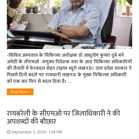
-सिविल अस्‍पताल के चिकित्‍सा अधीक्षक डॉ आशुतोष कुमार दुबे बने
अमेठी के सीएमओ -संयुक्‍त निदेशक स्‍तर के आठ चिकित्‍सा अधिकारियों
की तैनाती में फेरबदल सेहत टाइम्‍स ब्‍यूरो लखनऊ। उत्तर प्रदेश सरकार ने
पिछले दिनों बदले गए राजधानी लखनऊ के मुख्य चिकित्सा अधिकारी
को एक बार फिर से बदल दिया है। …
Read More »
रायबरेली के सीएमओ पर जिलाधिकारी ने की
अपशब्‍दों की बौछार
September 5, 2020- 7:28 PM