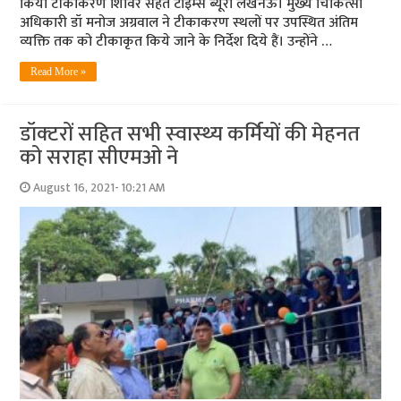
किया टीकाकरण शिविर सेहत टाइम्‍स ब्‍यूरो लखनऊ। मुख्‍य चिकित्‍सा
अधिकारी डॉ मनोज अग्रवाल ने टीकाकरण स्‍थलों पर उपस्थित अंतिम
व्‍यक्ति तक को टीकाकृत किये जाने के निर्देश दिये हैं। उन्‍होंने …
Read More »
डॉक्‍टरों सहित सभी स्‍वास्‍थ्‍य कर्मियों की मेहनत
को सराहा सीएमओ ने
August 16, 2021- 10:21 AM