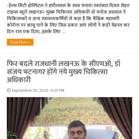
-हेल्‍थ सिटी हॉस्पिटल ने हर्षोल्‍लास के साथ मनाया स्‍वतंत्रता दिवस सेहत
टाइम्‍स ब्‍यूरो लखनऊ। मुख्‍य चिकित्‍सा अधिकारी डॉ मनोज अग्रवाल ने
चिकित्‍सकों व अन्‍य स्‍वास्‍थ्‍यकर्मियों से कहा है कि वैश्विक महामारी
कोरोना पर काबू पाने के लिए जिस प्रकार आप लोगों ने कड़ी मेहनत कर
दिन-रात एक दिया, इसके लिए …
Read More »
फि‍र बदले राजधानी लखनऊ के सीएमओ, डॉ
संजय भटनागर होंगे नये मुख्‍य चिकित्‍सा
अधिकारी
September 30, 2020- 6:35 PM