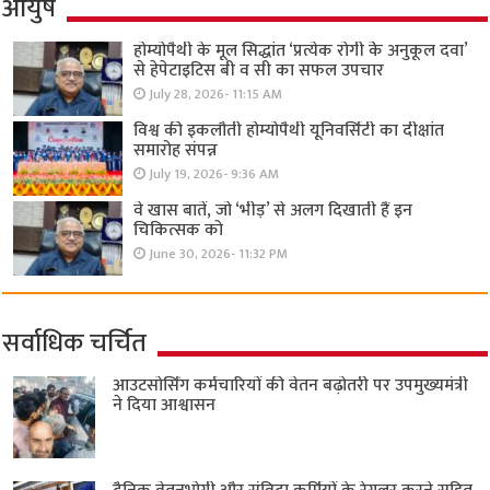
आयुष
होम्योपैथी के मूल सिद्धांत ‘प्रत्येक रोगी केे अनुकूल दवा’
से हेपेटाइटिस बी व सी का सफल उपचार
July 28, 2026- 11:15 AM
विश्व की इकलौती होम्योपैथी यूनिवर्सिटी का दीक्षांत
समारोह संपन्न
July 19, 2026- 9:36 AM
वे खास बातें, जो ‘भीड़’ से अलग दिखाती हैं इन
चिकित्सक को
June 30, 2026- 11:32 PM
सर्वाधिक चर्चित
आउटसोर्सिंग कर्मचारियों की वेतन बढ़ोतरी पर उपमुख्यमंत्री
ने दिया आश्वासन