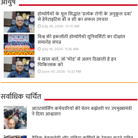
आयुष
होम्योपैथी के मूल सिद्धांत ‘प्रत्येक रोगी केे अनुकूल दवा’
से हेपेटाइटिस बी व सी का सफल उपचार
July 28, 2026- 11:15 AM
विश्व की इकलौती होम्योपैथी यूनिवर्सिटी का दीक्षांत
समारोह संपन्न
July 19, 2026- 9:36 AM
वे खास बातें, जो ‘भीड़’ से अलग दिखाती हैं इन
चिकित्सक को
June 30, 2026- 11:32 PM
सर्वाधिक चर्चित
आउटसोर्सिंग कर्मचारियों की वेतन बढ़ोतरी पर उपमुख्यमंत्री
ने दिया आश्वासन