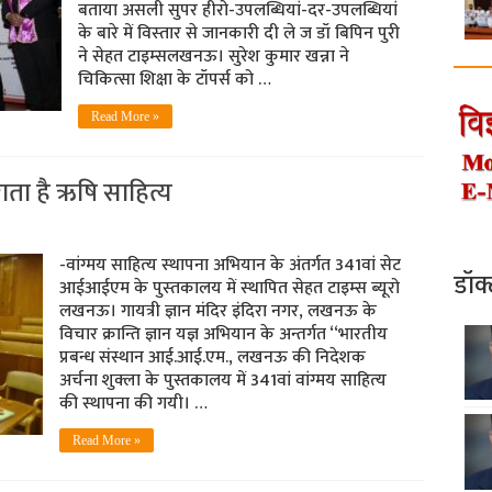
बताया असली सुपर हीरो-उपलब्धियां-दर-उपलब्धियां
के बारे में विस्‍तार से जानकारी दी ले ज डॉ बिपिन पुरी
ने सेहत टाइम्‍सलखनऊ। सुरेश कुमार खन्ना ने
चिकित्‍सा शिक्षा के टॉपर्स को …
Read More »
ाता है ऋषि साहित्य
-वांग्‍मय साहित्‍य स्‍थापना अभियान के अंतर्गत 341वां सेट
डॉक
आईआईएम के पुस्‍तकालय में स्‍थापित सेहत टाइम्‍स ब्‍यूरो
लखनऊ। गायत्री ज्ञान मंदिर इंदिरा नगर, लखनऊ के
विचार क्रान्ति ज्ञान यज्ञ अभियान के अन्तर्गत ‘‘भारतीय
प्रबन्ध संस्थान आई.आई.एम., लखनऊ की निदेशक
अर्चना शुक्ला के पुस्तकालय में 341वां वांग्‍मय साहित्‍य
की स्‍थापना की गयी। …
Read More »