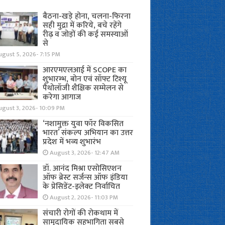
बैठना-खड़े होना, चलना-फिरना
सही मुद्रा में करिये, बचे रहेंगे
रीढ़ व जोड़ों की कई समस्याओं
से
gust 5, 2026- 7:15 PM
आरएमएलआई में SCOPE का
शुभारम्भ, बोन एवं सॉफ्ट टिश्यू
पैथोलॉजी शैक्षिक सम्मेलन से
करेगा आगाज
ugust 3, 2026- 10:09 PM
‘नशामुक्त युवा फॉर विकसित
भारत’ संकल्प अभियान का उत्तर
प्रदेश में भव्य शुभारंभ
August 3, 2026- 12:47 AM
डॉ. आनंद मिश्रा एसोसिएशन
ऑफ ब्रेस्ट सर्जन्स ऑफ इंडिया
के प्रेसिडेंट-इलेक्ट निर्वाचित
August 2, 2026- 11:03 PM
संचारी रोगों की रोकथाम में
सामुदायिक सहभागिता सबसे