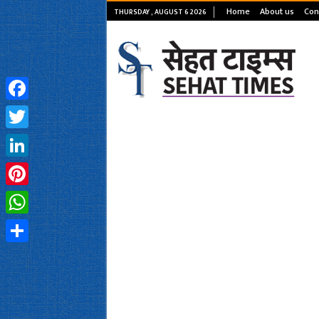
Home
About us
Con
THURSDAY , AUGUST 6 2026
Facebook
Twitter
LinkedIn
Pinterest
WhatsApp
Share