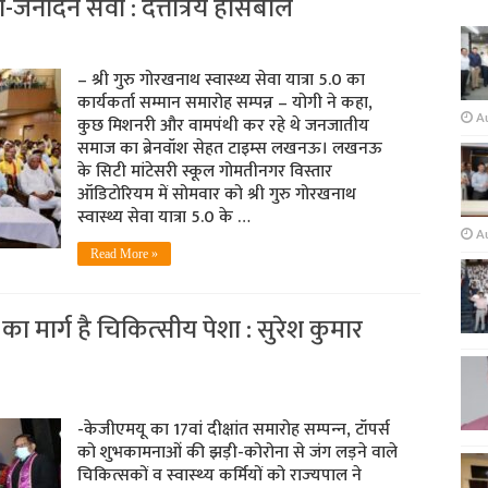
नार्दन सेवा : दत्तात्रेय होसबाले
– श्री गुरु गोरखनाथ स्वास्थ्य सेवा यात्रा 5.0 का
कार्यकर्ता सम्मान समारोह सम्पन्न – योगी ने कहा,
Au
कुछ मिशनरी और वामपंथी कर रहे थे जनजातीय
समाज का ब्रेनवॉश सेहत टाइम्स लखनऊ। लखनऊ
के सिटी मांटेसरी स्कूल गोमतीनगर विस्तार
ऑडिटोरियम में सोमवार को श्री गुरु गोरखनाथ
स्वास्थ्य सेवा यात्रा 5.0 के …
A
Read More »
ा मार्ग है चिकित्‍सीय पेशा : सुरेश कुमार
-केजीएमयू का 17वां दीक्षांत समारोह सम्‍पन्‍न, टॉपर्स
को शुभकामनाओं की झड़ी-कोरोना से जंग लड़ने वाले
चिकित्‍सकों व स्‍वास्‍थ्‍य कर्मियों को राज्‍यपाल ने