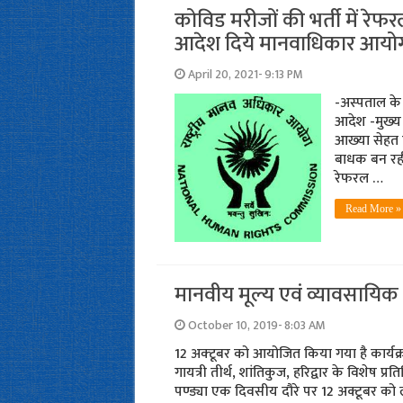
कोविड मरीजों की भर्ती में रेफ
आदेश दिये मानवाधि‍कार आयोग
April 20, 2021- 9:13 PM
-अस्‍पताल के
आदेश -मुख्‍
आख्‍या सेहत ट
बाधक बन रही 
रेफरल …
Read More »
मानवीय मूल्य एवं व्यावसायिक न
October 10, 2019- 8:03 AM
12 अक्‍टूबर को आयोजित किया गया है कार्यक्र
गायत्री तीर्थ, शांतिकुज, हरिद्वार के विशेष प्
पण्ड्या एक दिवसीय दौरे पर 12 अक्टूबर को 