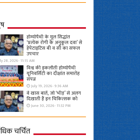
ुष
होम्योपैथी के मूल सिद्धांत
‘प्रत्येक रोगी केे अनुकूल दवा’ से
हेपेटाइटिस बी व सी का सफल
उपचार
ly 28, 2026- 11:15 AM
विश्व की इकलौती होम्योपैथी
यूनिवर्सिटी का दीक्षांत समारोह
संपन्न
July 19, 2026- 9:36 AM
वे खास बातें, जो ‘भीड़’ से अलग
दिखाती हैं इन चिकित्सक को
June 30, 2026- 11:32 PM
ाधिक चर्चित