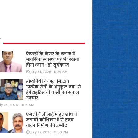
ध
फेफड़ों के कैंसर के इलाज में
मानसिक स्वास्थ्य पर भी रखना
होगा ध्यान : डॉ सूर्यकान्त
July 31, 2026- 11:29 PM
होम्योपैथी के मूल सिद्धांत
‘प्रत्येक रोगी केे अनुकूल दवा’ से
हेपेटाइटिस बी व सी का सफल
उपचार
ly 28, 2026- 11:15 AM
एसजीपीजीआई में हुए शोध ने
जगायी कोशिकाओं से हृदय
वाल्व निर्माण की उम्मीद
July 27, 2026- 11:30 PM