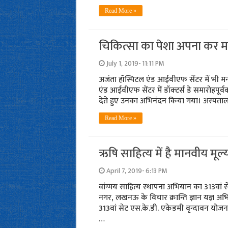
Read More »
चिकित्‍सा का पेशा अपना कर म
July 1, 2019- 11:11 PM
अजंता हॉस्पिटल एंड आईवीएफ सेंटर में भी 
एंड आईवीएफ सेंटर में डॉक्‍टर्स डे समारोह
देते हुए उनका अभिनंदन किया गया। अस्‍पता
Read More »
ऋषि साहित्य में है मानवीय मूल
April 7, 2019- 6:13 PM
वांग्‍मय साहित्‍य स्‍थापना अभियान का 313वां
नगर, लखनऊ के विचार क्रान्ति ज्ञान यज्ञ अभियान
313वां सेट एस.के.डी. एकेडमी वृन्दावन योजन
…