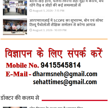
बैठना-खड़े होना, चलना-फिरना सही मुद्रा में करिये, बचे
रहेंगे रीढ़ व जोड़ों की कई समस्याओं से
August 5, 2026- 7:15 PM
आरएमएलआई में SCOPE का शुभारम्भ, बोन एवं सॉफ्ट
टिश्यू पैथोलॉजी शैक्षिक सम्मेलन से करेगा आगाज
August 3, 2026- 10:09 PM
डॉक्टर की कलम से