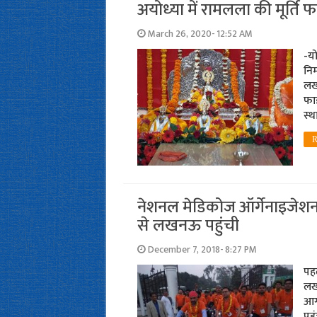
अयोध्‍या में रामलला की मूर्ति फा
March 26, 2020- 12:52 AM
-यो
निर
लखन
फाइ
स्‍
R
नेशनल मेडिकोज ऑर्गेनाइजेशन 
से लखनऊ पहुंची
December 7, 2018- 8:27 PM
पहल
लख
आर
पहु