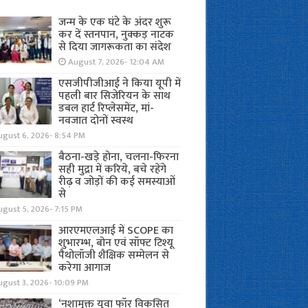
जन्म के एक घंटे के अंदर शुरू
कर दें स्तनपान, नुक्कड़ नाटक
से दिया जागरूकता का संदेश
August 7, 2026- 12:04 AM
एसजीपीजीआई ने किया यूपी में
पहली बार सिजेरियन के साथ
डबल हार्ट रिप्लेसमेंट, मां-
नवजात दोनों स्वस्थ
ugust 6, 2026- 8:54 PM
बैठना-खड़े होना, चलना-फिरना
सही मुद्रा में करिये, बचे रहेंगे
रीढ़ व जोड़ों की कई समस्याओं
से
gust 5, 2026- 7:15 PM
आरएमएलआई में SCOPE का
शुभारम्भ, बोन एवं सॉफ्ट टिश्यू
पैथोलॉजी शैक्षिक सम्मेलन से
करेगा आगाज
ugust 3, 2026- 10:09 PM
‘नशामुक्त युवा फॉर विकसित