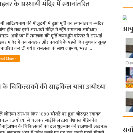
इबर के अस्‍थायी मंदिर में स्‍थानांतरित
गी आदित्‍यनाथ की मौजूदगी में हुआ मूर्ति का स्‍थानांतरण -मंदिर
आय
्माण होने तक इसी अस्‍थायी मंदिर में रहेंगे रामलला अयोध्या/
ऊ। अयोध्‍या में रामलला की मूर्ति जन्मभूमि परिसर में अस्थाई
बर मंदिर में नव संवत्‍सर और नवरात्रि के पहले दिन बुधवार सुबह
थानांतरित कर दी गयी। रामलला के साथ लक्ष्‍मण, भरत …
ead More »
Ju
के चिकित्‍सकों की साइकिल यात्रा अयोध्‍या
े लोहिया संस्‍थान फि‍र 1090 चौराहे पर हुआ जोरदार स्‍वागत
नऊ । अयोध्या से चलकर साईकिल द्वारा नेशनल मेडिकोज
्गनाईजेशन के चिकित्सकों का दल शुक्रवार को राजधानी लखनऊ
सर्व
ंचा। लखनऊ शहर में प्रवेश करने पर यह दल सबसे पहले गोमती