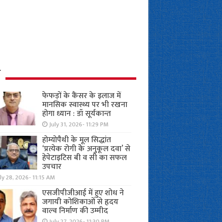
ध
फेफड़ों के कैंसर के इलाज में
मानसिक स्वास्थ्य पर भी रखना
होगा ध्यान : डॉ सूर्यकान्त
July 31, 2026- 11:29 PM
होम्योपैथी के मूल सिद्धांत
‘प्रत्येक रोगी केे अनुकूल दवा’ से
हेपेटाइटिस बी व सी का सफल
उपचार
ly 28, 2026- 11:15 AM
एसजीपीजीआई में हुए शोध ने
जगायी कोशिकाओं से हृदय
वाल्व निर्माण की उम्मीद
July 27, 2026- 11:30 PM