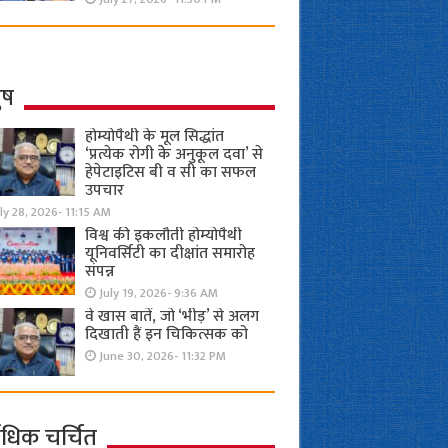
ुष
होम्योपैथी के मूल सिद्धांत
‘प्रत्येक रोगी केे अनुकूल दवा’ से
हेपेटाइटिस बी व सी का सफल
उपचार
ly 28, 2026- 11:15 AM
विश्व की इकलौती होम्योपैथी
यूनिवर्सिटी का दीक्षांत समारोह
संपन्न
July 19, 2026- 9:36 AM
वे खास बातें, जो ‘भीड़’ से अलग
दिखाती हैं इन चिकित्सक को
June 30, 2026- 11:32 PM
ाधिक चर्चित