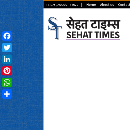
Home
About us
Contact
FRIDAY , AUGUST 7 2026
Facebook
Twitter
LinkedIn
Pinterest
WhatsApp
Share