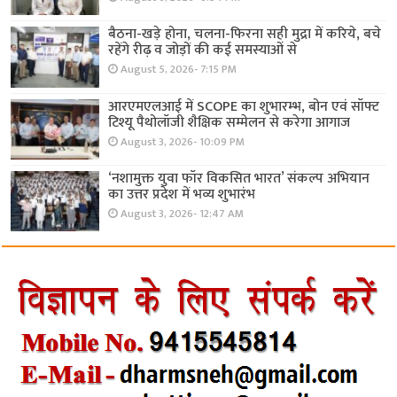
बैठना-खड़े होना, चलना-फिरना सही मुद्रा में करिये, बचे
रहेंगे रीढ़ व जोड़ों की कई समस्याओं से
August 5, 2026- 7:15 PM
आरएमएलआई में SCOPE का शुभारम्भ, बोन एवं सॉफ्ट
टिश्यू पैथोलॉजी शैक्षिक सम्मेलन से करेगा आगाज
August 3, 2026- 10:09 PM
‘नशामुक्त युवा फॉर विकसित भारत’ संकल्प अभियान
का उत्तर प्रदेश में भव्य शुभारंभ
August 3, 2026- 12:47 AM