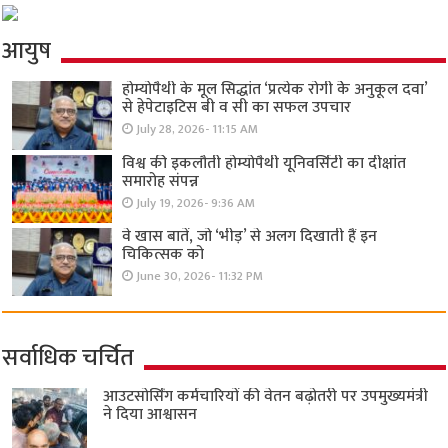
आयुष
होम्योपैथी के मूल सिद्धांत ‘प्रत्येक रोगी केे अनुकूल दवा’
से हेपेटाइटिस बी व सी का सफल उपचार
July 28, 2026- 11:15 AM
विश्व की इकलौती होम्योपैथी यूनिवर्सिटी का दीक्षांत
समारोह संपन्न
July 19, 2026- 9:36 AM
वे खास बातें, जो ‘भीड़’ से अलग दिखाती हैं इन
चिकित्सक को
June 30, 2026- 11:32 PM
सर्वाधिक चर्चित
आउटसोर्सिंग कर्मचारियों की वेतन बढ़ोतरी पर उपमुख्यमंत्री
ने दिया आश्वासन