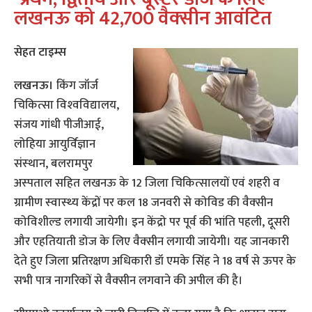
लखनऊ को 42,700 वैक्‍सीन आवंटित
सेहत टाइम्‍स
लखनऊ
।
किंग जॉर्ज
चिकित्‍सा विश्‍वविद्यालय,
संजय गांधी पीजीआई,
लोहिया आयुर्विज्ञान
संस्‍थान, बलरामपुर
अस्‍पताल सहित लखनऊ के 12 जिला चिकित्‍सालयों एवं शहरी व
ग्रामीण स्‍वास्‍थ्‍य केंद्रों पर कल 18 जनवरी से कोविड की वैक्‍सीन
कोविशील्‍ड लगायी जायेगी। इन केंद्रो पर पूर्व की भांति पहली, दूसरी
और एहतियाती डोज के लिए वैक्‍सीन लगायी जायेगी। यह जानकारी
देते हुए जिला प्रतिरक्षण अधिकारी डॉ एमके सिंह ने 18 वर्ष से ऊपर के
सभी पात्र नागरिकों से वैक्‍सीन लगवाने की अपील की है।