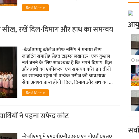
Read More »
आय
ि की सीख, रखें दिल-दिमाग और हाथ का समन्‍वय
-केजीएमयू कॉलेज ऑफ नर्सिंग ने मनाया लैम्‍प
लाइटिंग समारोह सेहत टाइम्‍स लखनऊ। एक कुशल
Ju
नर्स बनने के लिए आवश्‍यक है कि अपने दिमाग, दिल
और हाथों का एकीकरण एवं समन्यव करें। इन तीनों
का समन्‍वय रहेगा तो प्रत्‍येक मरीज को आवश्‍यक
सेवा अवश्‍य प्राप्‍त होगी। दिल, दिमाग और हाथ का …
Read More »
यार्थियों ने पहना सफेद कोट
सर्व
-केजीएमयू में एम0बी0बी0एस0 एवं बी0डी0एस0