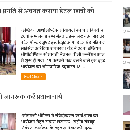
तम प्रगति से अवगत कराया डेंटल छात्रों को
-इण्डियन ऑर्थोडॉण्टिक सोसायटी का चार दिवसीय
Au
26वां सम्मेलन प्रारम्भ सेहत टाइम्‍स लखनऊ। सरदार
पटेल पोस्ट ग्रेजुएट इंस्टीट्यूट ऑफ डेंटल एंड मेडिकल
साइंसेज उतरेटिया रायबरेली रोड में 26वां इण्डियन
ऑर्थोडॉण्टिक सोसायटी नेशनल पीजी कन्वेंशन आज
से शुरू हो गया। 19 फरवरी तक चलने वाले इस वृहद
A
आयोजन का औपचारिक उद्घाटन 18 …
Read More »
ों को जागरूक करें प्रधानाचार्य
-सीएमओ ऑफि‍स में संवेदीकरण कार्यशाला का
आयोजन सेहत टाइम्‍स लखनऊ। राष्ट्रीय तंबाकू
नियंत्रण कार्यक्रम के तहत शनिवार को मुख्य