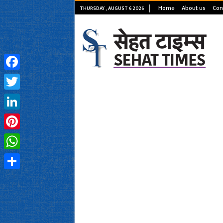
Home
About us
Con
THURSDAY , AUGUST 6 2026
Facebook
Twitter
LinkedIn
Pinterest
WhatsApp
Share