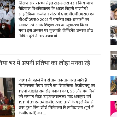
शिक्षण सत्र प्रारम्‍भ सेहत टाइम्‍सलखनऊ। किंग जॉर्ज
मेडिकल विश्वविद्यालय के अटल बिहारी वाजपेयी
साइंटिफिक कन्वेंशन सेंटर में एम0बी0बी0एस0 एवं
बी0डी0एस0 2021 में चयनित छात्र-छात्राओं का
स्वागत एवं उनके शिक्षण सत्र का शुभारम्भ किया
गया। इस अवसर पर कुलपति लेफ्टिनेंट जनरल डॉ0
बिपिन पुरी ने छात्र-छात्राओं …
निया भर में अपनी प्रतिभा का लोहा मनवा रहे
-1911 के पहले बैच से अब तक अनवरत जारी है
चिकित्‍सक तैयार करने का सिलसिला-केजीएमयू का
117वां दीक्षांत समारोह मनाया गया, 55 और मेधावियों
को सम्‍मान सेहत टाइम्‍सलखनऊ। माह अक्‍टूबर वर्ष
1911 में 31 एम0बी0बी0एस0 छात्रों के पहले बैच से
शरू हुआ किंग जॉर्ज चिकित्‍सा विश्‍वविद्यालय (पूर्व में
केजीएमसी) का …