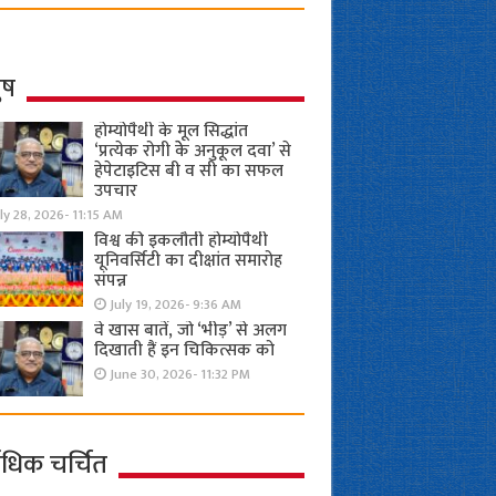
ुष
होम्योपैथी के मूल सिद्धांत
‘प्रत्येक रोगी केे अनुकूल दवा’ से
हेपेटाइटिस बी व सी का सफल
उपचार
ly 28, 2026- 11:15 AM
विश्व की इकलौती होम्योपैथी
यूनिवर्सिटी का दीक्षांत समारोह
संपन्न
July 19, 2026- 9:36 AM
वे खास बातें, जो ‘भीड़’ से अलग
दिखाती हैं इन चिकित्सक को
June 30, 2026- 11:32 PM
ाधिक चर्चित