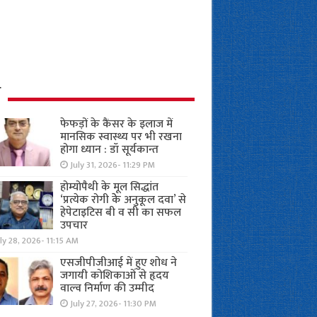
ध
फेफड़ों के कैंसर के इलाज में
मानसिक स्वास्थ्य पर भी रखना
होगा ध्यान : डॉ सूर्यकान्त
July 31, 2026- 11:29 PM
होम्योपैथी के मूल सिद्धांत
‘प्रत्येक रोगी केे अनुकूल दवा’ से
हेपेटाइटिस बी व सी का सफल
उपचार
ly 28, 2026- 11:15 AM
एसजीपीजीआई में हुए शोध ने
जगायी कोशिकाओं से हृदय
वाल्व निर्माण की उम्मीद
July 27, 2026- 11:30 PM