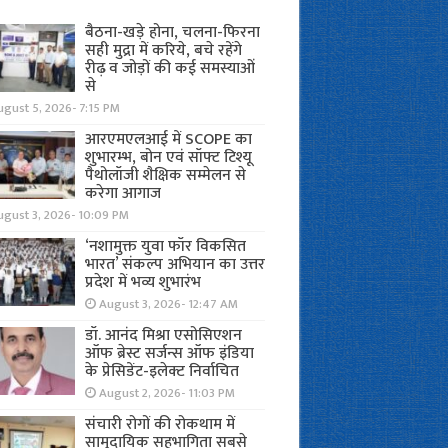
बैठना-खड़े होना, चलना-फिरना
सही मुद्रा में करिये, बचे रहेंगे
रीढ़ व जोड़ों की कई समस्याओं
से
gust 5, 2026- 7:15 PM
आरएमएलआई में SCOPE का
शुभारम्भ, बोन एवं सॉफ्ट टिश्यू
पैथोलॉजी शैक्षिक सम्मेलन से
करेगा आगाज
ugust 3, 2026- 10:09 PM
‘नशामुक्त युवा फॉर विकसित
भारत’ संकल्प अभियान का उत्तर
प्रदेश में भव्य शुभारंभ
August 3, 2026- 12:47 AM
डॉ. आनंद मिश्रा एसोसिएशन
ऑफ ब्रेस्ट सर्जन्स ऑफ इंडिया
के प्रेसिडेंट-इलेक्ट निर्वाचित
August 2, 2026- 11:03 PM
संचारी रोगों की रोकथाम में
सामुदायिक सहभागिता सबसे