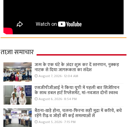
ताज़ा समाचार
जन्म के एक घंटे के अंदर शुरू कर दें स्तनपान, नुक्कड़
नाटक से दिया जागरूकता का संदेश
August 7, 2026- 12:04 AM
एसजीपीजीआई ने किया यूपी में पहली बार सिजेरियन
के साथ डबल हार्ट रिप्लेसमेंट, मां-नवजात दोनों स्वस्थ
August 6, 2026- 8:54 PM
बैठना-खड़े होना, चलना-फिरना सही मुद्रा में करिये, बचे
रहेंगे रीढ़ व जोड़ों की कई समस्याओं से
August 5, 2026- 7:15 PM