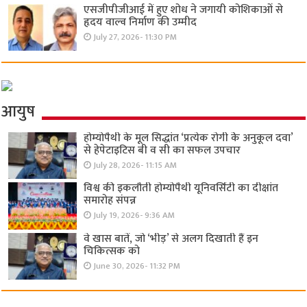
एसजीपीजीआई में हुए शोध ने जगायी कोशिकाओं से
हृदय वाल्व निर्माण की उम्मीद
July 27, 2026- 11:30 PM
आयुष
होम्योपैथी के मूल सिद्धांत ‘प्रत्येक रोगी केे अनुकूल दवा’
से हेपेटाइटिस बी व सी का सफल उपचार
July 28, 2026- 11:15 AM
विश्व की इकलौती होम्योपैथी यूनिवर्सिटी का दीक्षांत
समारोह संपन्न
July 19, 2026- 9:36 AM
वे खास बातें, जो ‘भीड़’ से अलग दिखाती हैं इन
चिकित्सक को
June 30, 2026- 11:32 PM