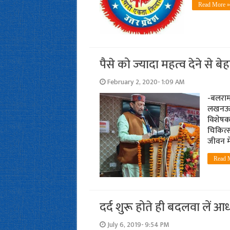
Read More »
पैसे को ज्‍यादा महत्‍व देने से ब
February 2, 2020- 1:09 AM
-बलरामप
लखनऊ। उ
विशेषकर
चिकित्स
जीवन मे
Read 
दर्द शुरू होते ही बदलवा लें 
July 6, 2019- 9:54 PM