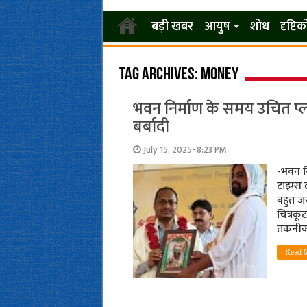
बड़ी खबर
आयुष
शोध
दृष्टि
Tag Archives:
money
भवन निर्माण के समय उचित प्ल
बर्बादी
July 15, 2025- 8:23 PM
-भवन न
टाइम्स
बहुत ज
चित्रकू
तकनीक
Read 