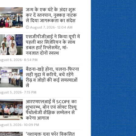
जन्म के एक घंटे के अंदर शुरू
कर दें स्तनपान, नुक्कड़ नाटक
से दिया जागरूकता का संदेश
August 7, 2026- 12:04 AM
एसजीपीजीआई ने किया यूपी में
पहली बार सिजेरियन के साथ
डबल हार्ट रिप्लेसमेंट, मां-
नवजात दोनों स्वस्थ
ugust 6, 2026- 8:54 PM
बैठना-खड़े होना, चलना-फिरना
सही मुद्रा में करिये, बचे रहेंगे
रीढ़ व जोड़ों की कई समस्याओं
से
gust 5, 2026- 7:15 PM
आरएमएलआई में SCOPE का
शुभारम्भ, बोन एवं सॉफ्ट टिश्यू
पैथोलॉजी शैक्षिक सम्मेलन से
करेगा आगाज
ugust 3, 2026- 10:09 PM
‘नशामुक्त युवा फॉर विकसित