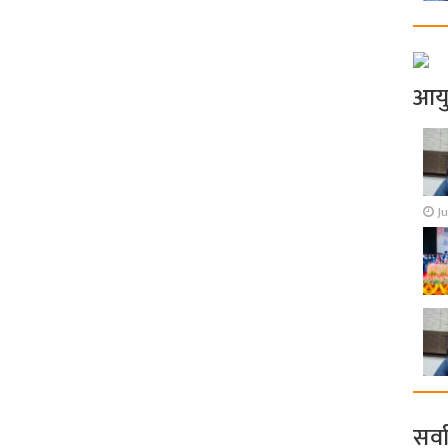
आय
Ju
सर्व