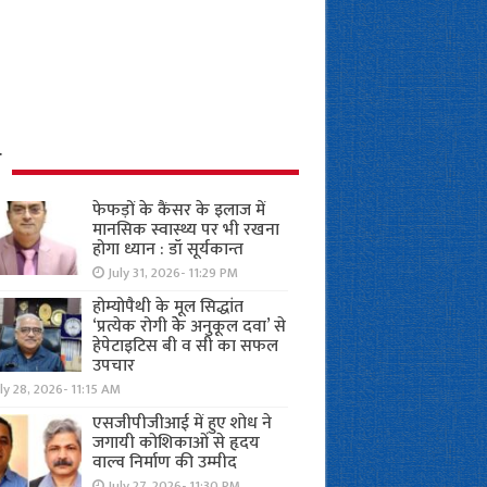
ध
फेफड़ों के कैंसर के इलाज में
मानसिक स्वास्थ्य पर भी रखना
होगा ध्यान : डॉ सूर्यकान्त
July 31, 2026- 11:29 PM
होम्योपैथी के मूल सिद्धांत
‘प्रत्येक रोगी केे अनुकूल दवा’ से
हेपेटाइटिस बी व सी का सफल
उपचार
ly 28, 2026- 11:15 AM
एसजीपीजीआई में हुए शोध ने
जगायी कोशिकाओं से हृदय
वाल्व निर्माण की उम्मीद
July 27, 2026- 11:30 PM