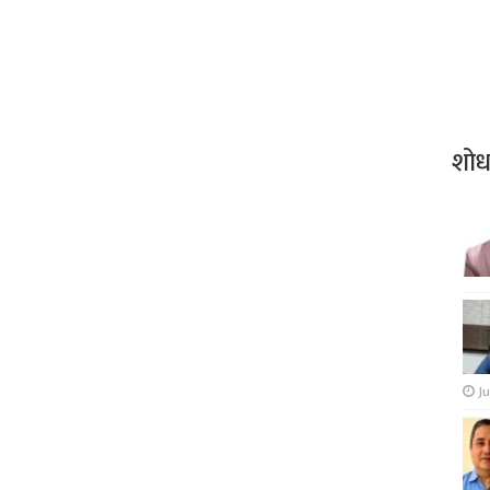
शो
Ju