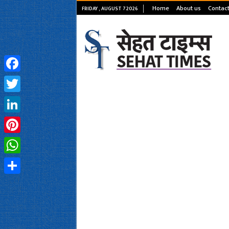
Home
About us
Contact
FRIDAY , AUGUST 7 2026
Facebook
Twitter
LinkedIn
Pinterest
WhatsApp
Share