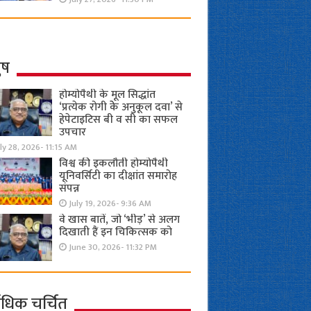
ुष
होम्योपैथी के मूल सिद्धांत
‘प्रत्येक रोगी केे अनुकूल दवा’ से
हेपेटाइटिस बी व सी का सफल
उपचार
ly 28, 2026- 11:15 AM
विश्व की इकलौती होम्योपैथी
यूनिवर्सिटी का दीक्षांत समारोह
संपन्न
July 19, 2026- 9:36 AM
वे खास बातें, जो ‘भीड़’ से अलग
दिखाती हैं इन चिकित्सक को
June 30, 2026- 11:32 PM
ाधिक चर्चित