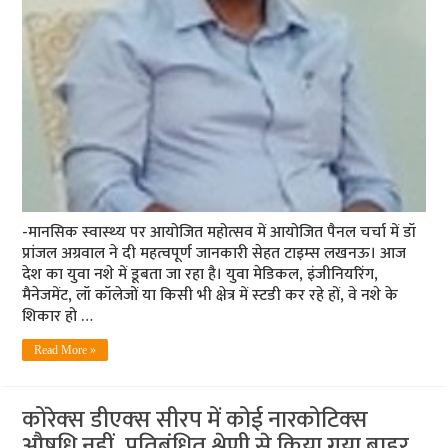
-मानसिक स्‍वास्‍थ्‍य पर आयोजित महोत्‍सव में आयोजित पैनल चर्चा में डॉ
प्रांजल अग्रवाल ने दी महत्‍वपूर्ण जानकारी सेहत टाइम्‍स लखनऊ। आज
देश का युवा नशे में डूबता जा रहा है। युवा मेडिकल, इंजीनियरिंग,
मैनेजमेंट, लॉ कॉलेजों या किसी भी क्षेत्र में स्‍टडी कर रहे हों, वे नशे के
शिकार हो …
Read More »
कोरेक्‍स डीएक्‍स सीरप में कोई नार‍कोटिक्‍स
औषधि नहीं, प्रतिबंधित श्रेणी से किया गया बाहर