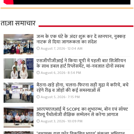
ताज़ा समाचार
जन्म के एक घंटे के अंदर शुरू कर दें स्तनपान, नुक्कड़
नाटक से दिया जागरूकता का संदेश
August 7, 2026- 12:04 AM
एसजीपीजीआई ने किया यूपी में पहली बार सिजेरियन
के साथ डबल हार्ट रिप्लेसमेंट, मां-नवजात दोनों स्वस्थ
August 6, 2026- 8:54 PM
बैठना-खड़े होना, चलना-फिरना सही मुद्रा में करिये, बचे
रहेंगे रीढ़ व जोड़ों की कई समस्याओं से
August 5, 2026- 7:15 PM
आरएमएलआई में SCOPE का शुभारम्भ, बोन एवं सॉफ्ट
टिश्यू पैथोलॉजी शैक्षिक सम्मेलन से करेगा आगाज
August 3, 2026- 10:09 PM
‘नशामुक्त युवा फॉर विकसित भारत’ संकल्प अभियान