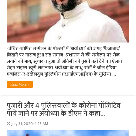
-वंचित-शोषित सम्‍मेलन के पोस्‍टरों में ‘अयोध्‍या’ की जगह ‘फैजाबाद’
लिखने पर नाराज हुआ संत समाज -प्रशासन से की सम्‍मेलन पर रोक
लगाने की मांग, सुधार न हुआ तो ओवैसी को घुसने नहीं देने का ऐलान
सेहत टाइम्‍स ब्‍यूरो लखनऊ। अयोध्‍या के साधु-संतों ने ऑल इंडिया
मजलिस-ए-इत्‍तेहादुल मुस्लिमीन (एआईएमआईएम) के मुखिया …
Read More »
पुजारी और 4 पुलिसवालों के कोरोना पॉजिटिव
पाये जाने पर अयोध्‍या के डीएम ने कहा…
July 31, 2020- 1:25 AM