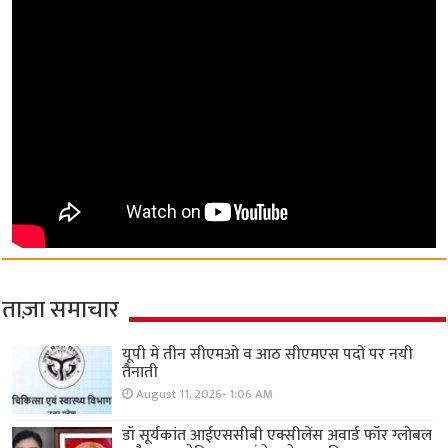
ताज़ा समाचार
यूपी में तीन सीएमओ व आठ सीएमएस पदों पर नयी
तैनाती
August 11, 2026- 1:06 AM
डॉ सूर्यकांत आईएससीबी एक्सीलेंस अवार्ड फॉर ग्लोबल