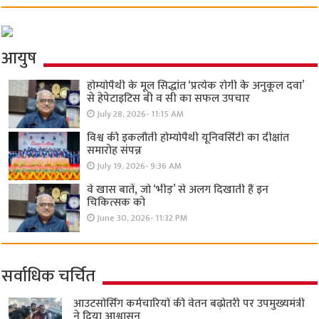
आयुष
होम्योपैथी के मूल सिद्धांत ‘प्रत्येक रोगी केे अनुकूल दवा’
से हेपेटाइटिस बी व सी का सफल उपचार
July 28, 2026- 11:15 AM
विश्व की इकलौती होम्योपैथी यूनिवर्सिटी का दीक्षांत
समारोह संपन्न
July 19, 2026- 9:36 AM
वे खास बातें, जो ‘भीड़’ से अलग दिखाती हैं इन
चिकित्सक को
June 30, 2026- 11:32 PM
सर्वाधिक चर्चित
आउटसोर्सिंग कर्मचारियों की वेतन बढ़ोतरी पर उपमुख्यमंत्री
ने दिया आश्वासन