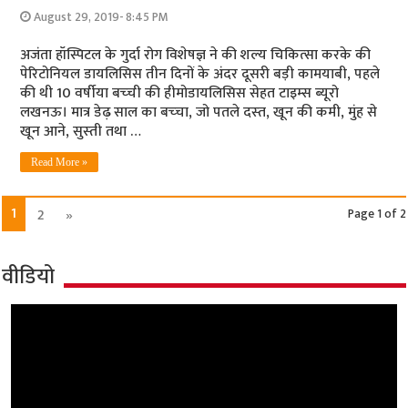
August 29, 2019- 8:45 PM
अजंता हॉस्पिटल के गुर्दा रोग विशेषज्ञ ने की शल्‍य चिकित्‍सा करके की
पेरिटोनियल डायलिसिस तीन दिनों के अंदर दूसरी बड़ी कामयाबी, पहले
की थी 10 वर्षीया बच्‍ची की हीमोडायलिसिस सेहत टाइम्‍स ब्‍यूरो
लखनऊ। मात्र डेढ़ साल का बच्‍चा, जो पतले दस्‍त, खून की कमी, मुंह से
खून आने, सुस्‍ती तथा …
Read More »
1
2
»
Page 1 of 2
वीडियो