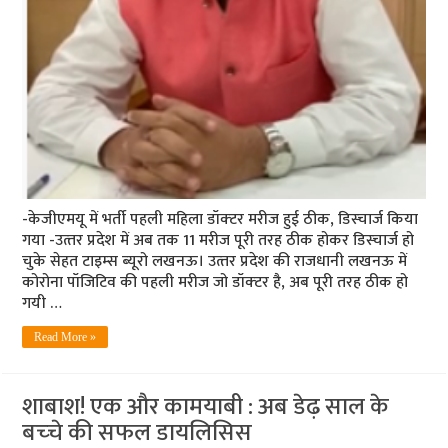
-केजीएमयू में भर्ती पहली महिला डॉक्‍टर मरीज हुई ठीक, डिस्‍चार्ज किया
गया -उत्‍तर प्रदेश में अब तक 11 मरीज पूरी तरह ठीक होकर डिस्‍चार्ज हो
चुके सेहत टाइम्‍स ब्‍यूरो लखनऊ। उत्‍तर प्रदेश की राजधानी लखनऊ में
कोरोना पॉजिटिव की पहली मरीज जो डॉक्‍टर है, अब पूरी तरह ठीक हो
गयी …
Read More »
शाबाश! एक और कामयाबी : अब डेढ़ साल के
बच्‍चे की सफल डायलिसिस