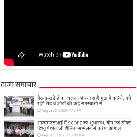
ताज़ा समाचार
बैठना-खड़े होना, चलना-फिरना सही मुद्रा में करिये, बचे
रहेंगे रीढ़ व जोड़ों की कई समस्याओं से
August 5, 2026- 7:15 PM
आरएमएलआई में SCOPE का शुभारम्भ, बोन एवं सॉफ्ट
टिश्यू पैथोलॉजी शैक्षिक सम्मेलन से करेगा आगाज
August 3, 2026- 10:09 PM