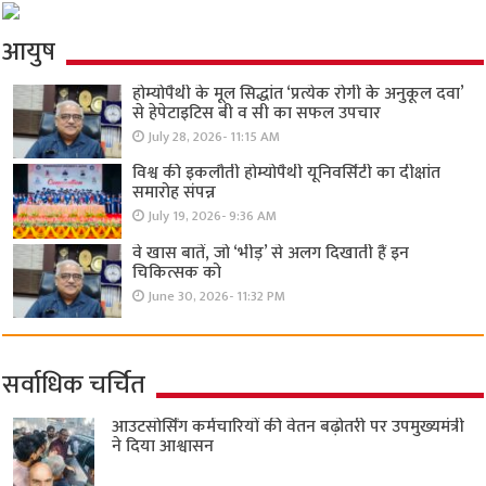
आयुष
होम्योपैथी के मूल सिद्धांत ‘प्रत्येक रोगी केे अनुकूल दवा’
से हेपेटाइटिस बी व सी का सफल उपचार
July 28, 2026- 11:15 AM
विश्व की इकलौती होम्योपैथी यूनिवर्सिटी का दीक्षांत
समारोह संपन्न
July 19, 2026- 9:36 AM
वे खास बातें, जो ‘भीड़’ से अलग दिखाती हैं इन
चिकित्सक को
June 30, 2026- 11:32 PM
सर्वाधिक चर्चित
आउटसोर्सिंग कर्मचारियों की वेतन बढ़ोतरी पर उपमुख्यमंत्री
ने दिया आश्वासन