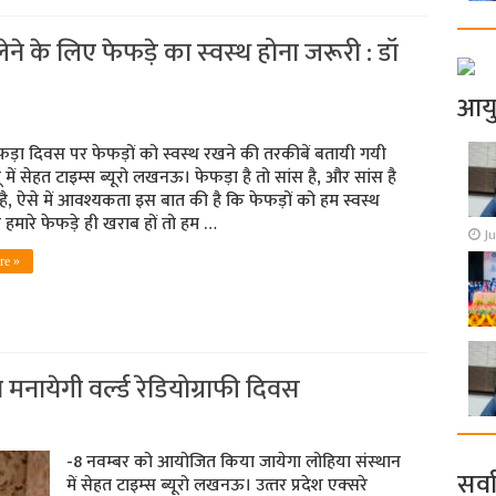
 के लिए फेफड़े का स्‍वस्‍थ होना जरूरी : डॉ
आय
ेफड़ा दिवस पर फेफड़ों को स्‍वस्‍थ रखने की तरकीबें बतायी गयी
में सेहत टाइम्‍स ब्‍यूरो लखनऊ। फेफड़ा है तो सांस है, और सांस है
ै, ऐसे में आवश्यकता इस बात की है कि‍ फेफड़ों को हम स्वस्थ
 हमारे फेफड़े ही खराब हों तो हम …
Ju
re »
नायेगी वर्ल्‍ड रेडियोग्राफी दिवस
-8 नवम्‍बर को आयोजित किया जायेगा लोहिया संस्‍थान
सर्व
में सेहत टाइम्‍स ब्‍यूरो लखनऊ। उत्‍तर प्रदेश एक्‍सरे