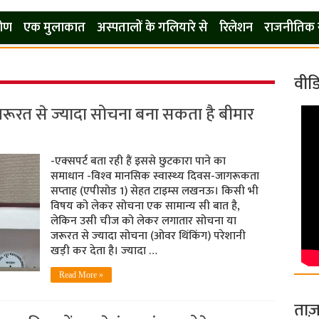
कोण
एक मुलाकात
अस्पतालों के गलियारे से
रिलेशन
राजनीतिक 
वीड
जरूरत से ज्‍यादा सोचना बना सकता है बीमार
-एक्‍सपर्ट बता रही हैं इससे छुटकारा पाने का
समाधान -विश्‍व मानसिक स्‍वास्‍थ्‍य दिवस-जागरूकता
सप्‍ताह (एपीसोड 1) सेहत टाइम्‍स लखनऊ। किसी भी
विषय को लेकर सोचना एक सामान्‍य सी बात है,
लेकिन उसी चीज को लेकर लगातार सोचना या
जरूरत से ज्‍यादा सोचना (ओवर थिंकिंग) परेशानी
खड़ी कर देता है। ज्‍यादा …
Read More »
ताज़