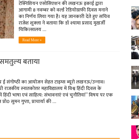
टेक्निशियन एसोसिएशन की लखनऊ इकाई द्वारा
आगामी 8 नवम्‍बर को वर्ल्‍ड रेडियोग्राफी दिवस मनाने
का निर्णय लिया गया है। यह जानकारी देते हुए सचिव
राजेश शुक्‍ला ने बताया कि डॉ श्यामा प्रसाद मुखर्जी
चिकित्सालय …
Read More »
म के समतुल्य बताया
्रीय ई संगोष्‍ठी का आयोजन सेहत टाइम्‍स ब्‍यूरो लखनऊ/उन्‍नाव।
ांधी राजकीय स्नातकोत्तर महाविद्यालय में विश्व हिंदी दिवस के
्य में हिंदी भाषा एवं साहित्य: संभावनाएं एवं चुनौतियां” विषय पर एक
प्रो0 सुमन गुप्ता, प्राचार्या की …