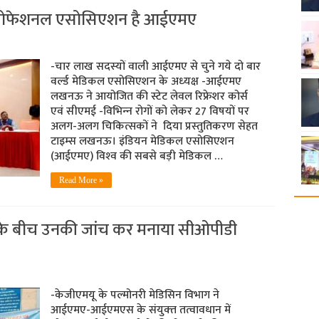
ल प्रोफेशनल एसोसिएशन है आईएमए
-चार लाख सदस्‍यों वाली आईएमए से चुने गये दो बार
वर्ल्‍ड मेडिकल एसोसिएशन के अध्‍यक्ष -आईएमए
लखनऊ ने आयोजित की स्टेट लेवल रिफ्रेशर कोर्स
एवं सीएमई -विभिन्‍न रोगों को लेकर 27 विषयों पर
अलग-अलग चिकित्सकों ने दिया प्रस्‍तुतिकरण सेहत
टाइम्‍स लखनऊ। इंडियन मेडिकल एसोसिएशन
(आईएमए) विश्‍व की सबसे बड़ी मेडिकल …
Read More »
कर्स के बीच उनकी जांच कर मनाया सीओपीडी
-केजीएमयू के पल्‍मोनरी मेडिसिन विभाग ने
आईएमए-आईएमएस के संयुक्‍त तत्‍वावधान में