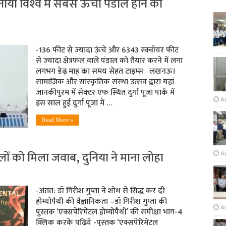
नाया विश्‍व में सबसे ऊंचा पंडाल होने का
-136 फीट से ज्‍यादा ऊंचे और 6343 स्‍क्‍वॉयर फीट
से ज्‍यादा क्षेत्रफल वाले पंडाल को तैयार करने में लगा
लगभग डेढ़ माह का समय सेहत टाइम्‍स लखनऊ।
सामाजिक और सांस्‍कृतिक संस्‍था उत्‍सव द्वारा यहां
जानकीपुरम में सेक्‍टर एफ स्थित दुर्गा पूजा पार्क में
A
इस साल हुई दुर्गा पूजा में …
Read More »
वालों को मिला जवाब, दुनिया ने माना लोहा
Au
-अंतत: डॉ गिरीश गुप्‍ता ने शोध से सिद्ध कर दी
होम्‍योपैथी की वैज्ञानिकता –डॉ गिरीश गुप्‍ता की
A
पुस्‍तक ‘एक्सपेरिमेंटल होम्योपैथी’ की समीक्षा भाग-4
क्लिक करके पढ़ि‍ये -पुस्‍तक ‘एक्सपेरिमेंटल