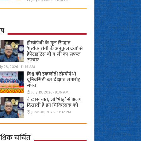
ुष
होम्योपैथी के मूल सिद्धांत
‘प्रत्येक रोगी केे अनुकूल दवा’ से
हेपेटाइटिस बी व सी का सफल
उपचार
ly 28, 2026- 11:15 AM
विश्व की इकलौती होम्योपैथी
यूनिवर्सिटी का दीक्षांत समारोह
संपन्न
July 19, 2026- 9:36 AM
वे खास बातें, जो ‘भीड़’ से अलग
दिखाती हैं इन चिकित्सक को
June 30, 2026- 11:32 PM
ाधिक चर्चित