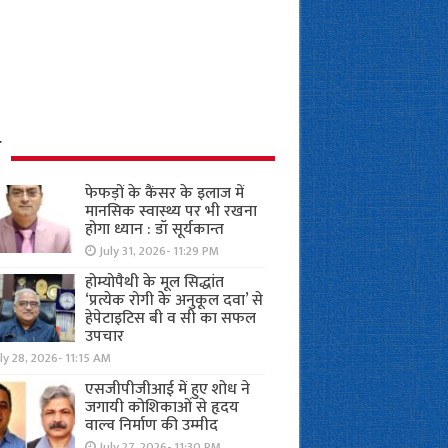
ध
फेफड़ों के कैंसर के इलाज में
मानसिक स्वास्थ्य पर भी रखना
होगा ध्यान : डॉ सूर्यकान्त
July 31, 2026- 11:29 PM
होम्योपैथी के मूल सिद्धांत
‘प्रत्येक रोगी केे अनुकूल दवा’ से
हेपेटाइटिस बी व सी का सफल
उपचार
ly 28, 2026- 11:15 AM
एसजीपीजीआई में हुए शोध ने
जगायी कोशिकाओं से हृदय
वाल्व निर्माण की उम्मीद
July 27, 2026- 11:30 PM