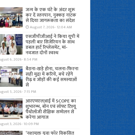
जन्म के एक घंटे के अंदर शुरू
कर दें स्तनपान, नुक्कड़ नाटक
से दिया जागरूकता का संदेश
August 7, 2026- 12:04 AM
एसजीपीजीआई ने किया यूपी में
पहली बार सिजेरियन के साथ
डबल हार्ट रिप्लेसमेंट, मां-
नवजात दोनों स्वस्थ
ugust 6, 2026- 8:54 PM
बैठना-खड़े होना, चलना-फिरना
सही मुद्रा में करिये, बचे रहेंगे
रीढ़ व जोड़ों की कई समस्याओं
से
gust 5, 2026- 7:15 PM
आरएमएलआई में SCOPE का
शुभारम्भ, बोन एवं सॉफ्ट टिश्यू
पैथोलॉजी शैक्षिक सम्मेलन से
करेगा आगाज
ugust 3, 2026- 10:09 PM
‘नशामुक्त युवा फॉर विकसित