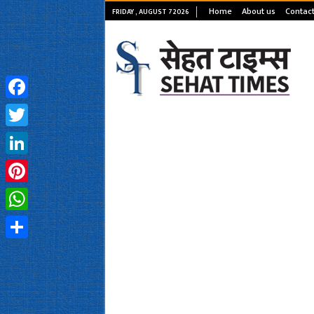
Home
About us
Contact
FRIDAY , AUGUST 7 2026
Facebook
Twitter
LinkedIn
Pinterest
WhatsApp
Share