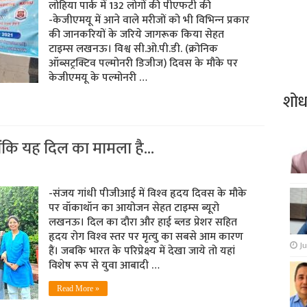
लोहिया पार्क में 132 लोगों की पीएफटी की
-केजीएमयू में आने वाले मरीजों को भी विभिन्‍न प्रकार
की जानकरियों के जरिये जागरूक किया सेहत
टाइम्‍स लखनऊ। विश्व सी.ओ.पी.डी. (क्रोनिक
ऑब्सट्रक्टिव पल्मोनरी डिजीज) दिवस के मौके पर
केजीएमयू के पल्‍मोनरी …
शो
योंकि यह दिल का मामला है…
-संजय गांधी पीजीआई में विश्‍व हृदय दिवस के मौके
पर वॉकाथॉन का आयोजन सेहत टाइम्‍स ब्‍यूरो
लखनऊ। दिल का दौरा और हाई ब्‍लड प्रेशर सहित
हृदय रोग विश्‍व स्‍तर पर मृत्‍यु का सबसे आम कारण
Ju
हैं। जबकि भारत के परिप्रेक्ष्‍य में देखा जाये तो यहां
विशेष रूप से युवा आबादी …
Read More »