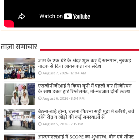
ताज़ा समाचार
जन्म के एक घंटे के अंदर शुरू कर दें स्तनपान, नुक्कड़
नाटक से दिया जागरूकता का संदेश
August 7, 2026- 12:04 AM
एसजीपीजीआई ने किया यूपी में पहली बार सिजेरियन
के साथ डबल हार्ट रिप्लेसमेंट, मां-नवजात दोनों स्वस्थ
August 6, 2026- 8:54 PM
बैठना-खड़े होना, चलना-फिरना सही मुद्रा में करिये, बचे
रहेंगे रीढ़ व जोड़ों की कई समस्याओं से
August 5, 2026- 7:15 PM
आरएमएलआई में SCOPE का शुभारम्भ, बोन एवं सॉफ्ट