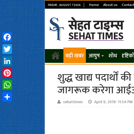
Home
About us
Contact
FRIDAY , AUGUST 7 2026
Facebook
बड़ी खबर
आयुष
शोध
दृष्टि
Twitter
LinkedIn
शुद्ध खाद्य पदार्थों की
Pinterest
जागरूक करेगा आ
WhatsApp
sehattimes
April 9, 2019- 11:54 PM
Share