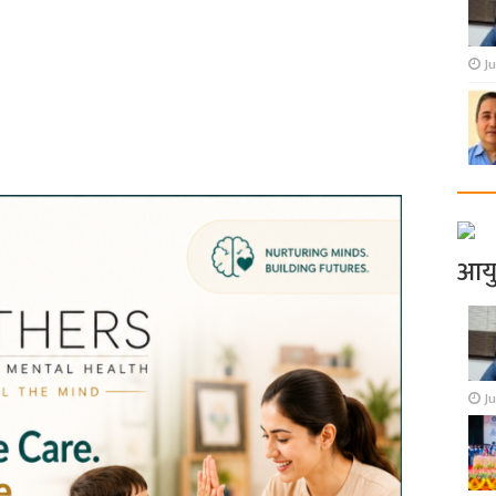
Ju
आय
Ju