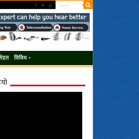
सेहत
विविध
ियो