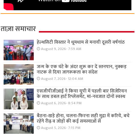
ताज़ा समाचार
हेल्थसिटी विस्तार ने धूमधाम से मनायी दूसरी वर्षगांठ
August 9, 2026- 7:59 AM
जन्म के एक घंटे के अंदर शुरू कर दें स्तनपान, नुक्कड़
नाटक से दिया जागरूकता का संदेश
August 7, 2026- 12:04 AM
एसजीपीजीआई ने किया यूपी में पहली बार सिजेरियन
के साथ डबल हार्ट रिप्लेसमेंट, मां-नवजात दोनों स्वस्थ
August 6, 2026- 8:54 PM
बैठना-खड़े होना, चलना-फिरना सही मुद्रा में करिये, बचे
रहेंगे रीढ़ व जोड़ों की कई समस्याओं से
August 5, 2026- 7:15 PM