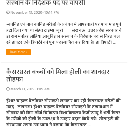
संस्‍थान के निदेशक पद पर वापसी
November 13, 2020- 10:14 PM
-कोविड एवं नॉन कोविड मरीजों के प्रबंधन में लापरवाही पर पांच माह पूर्व
हटा दिया गया था सेहत टाइम्‍स ब्‍यूरो लखनऊ। उत्तर प्रदेश सरकार ने
डॉ राम मनोहर लोहिया आयुर्विज्ञान संस्थान के निदेशक पद से विरत चल
रहे डॉक्टर एके त्रिपाठी को पुनः पदस्थापित कर दिया है। डॉ त्रिपाठी …
Read More »
कैंसरग्रस्‍त बच्‍चों को मिला होली का शानदार
तोहफा
March 13, 2019- 1:09 AM
ईश्‍वर चाइल्‍ड वेलफेयर सोसाइटी लगातार कर रही कैंसरग्रस्‍त मरीजों की
मदद लखनऊ। ईश्‍वर चाइल्‍ड वेलफेयर सोसाइटी के तत्‍वावधान में
सोमवार को किंग जॉर्ज चिकित्‍सा विश्‍वविद्यालय केजीएमयू में भर्ती कैंसर
के मरीजों को होली के उपलक्ष्‍य में उपहार प्रदान किये गये। सोसाइटी की
संस्‍थापक सपना उपाध्‍याय ने बताया कि कैंसरग्रस्‍त …