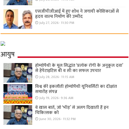
एसजीपीजीआई में हुए शोध ने जगायी कोशिकाओं से
हृदय वाल्व निर्माण की उम्मीद
July 27, 2026- 11:30 PM
आयुष
होम्योपैथी के मूल सिद्धांत ‘प्रत्येक रोगी केे अनुकूल दवा’
से हेपेटाइटिस बी व सी का सफल उपचार
July 28, 2026- 11:15 AM
विश्व की इकलौती होम्योपैथी यूनिवर्सिटी का दीक्षांत
समारोह संपन्न
July 19, 2026- 9:36 AM
वे खास बातें, जो ‘भीड़’ से अलग दिखाती हैं इन
चिकित्सक को
June 30, 2026- 11:32 PM