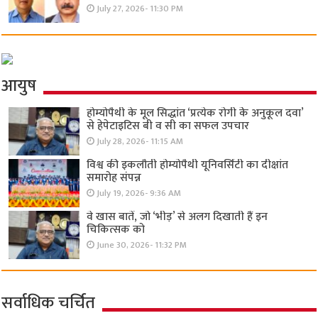
July 27, 2026- 11:30 PM
आयुष
होम्योपैथी के मूल सिद्धांत ‘प्रत्येक रोगी केे अनुकूल दवा’
से हेपेटाइटिस बी व सी का सफल उपचार
July 28, 2026- 11:15 AM
विश्व की इकलौती होम्योपैथी यूनिवर्सिटी का दीक्षांत
समारोह संपन्न
July 19, 2026- 9:36 AM
वे खास बातें, जो ‘भीड़’ से अलग दिखाती हैं इन
चिकित्सक को
June 30, 2026- 11:32 PM
सर्वाधिक चर्चित