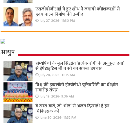
एसजीपीजीआई में हुए शोध ने जगायी कोशिकाओं से
हृदय वाल्व निर्माण की उम्मीद
July 27, 2026- 11:30 PM
आयुष
होम्योपैथी के मूल सिद्धांत ‘प्रत्येक रोगी केे अनुकूल दवा’
से हेपेटाइटिस बी व सी का सफल उपचार
July 28, 2026- 11:15 AM
विश्व की इकलौती होम्योपैथी यूनिवर्सिटी का दीक्षांत
समारोह संपन्न
July 19, 2026- 9:36 AM
वे खास बातें, जो ‘भीड़’ से अलग दिखाती हैं इन
चिकित्सक को
June 30, 2026- 11:32 PM