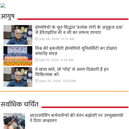
आयुष
होम्योपैथी के मूल सिद्धांत ‘प्रत्येक रोगी केे अनुकूल दवा’
से हेपेटाइटिस बी व सी का सफल उपचार
July 28, 2026- 11:15 AM
विश्व की इकलौती होम्योपैथी यूनिवर्सिटी का दीक्षांत
समारोह संपन्न
July 19, 2026- 9:36 AM
वे खास बातें, जो ‘भीड़’ से अलग दिखाती हैं इन
चिकित्सक को
June 30, 2026- 11:32 PM
सर्वाधिक चर्चित
आउटसोर्सिंग कर्मचारियों की वेतन बढ़ोतरी पर उपमुख्यमंत्री
ने दिया आश्वासन