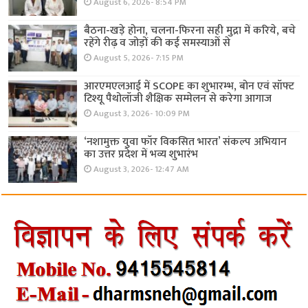
August 6, 2026- 8:54 PM
बैठना-खड़े होना, चलना-फिरना सही मुद्रा में करिये, बचे
रहेंगे रीढ़ व जोड़ों की कई समस्याओं से
August 5, 2026- 7:15 PM
आरएमएलआई में SCOPE का शुभारम्भ, बोन एवं सॉफ्ट
टिश्यू पैथोलॉजी शैक्षिक सम्मेलन से करेगा आगाज
August 3, 2026- 10:09 PM
‘नशामुक्त युवा फॉर विकसित भारत’ संकल्प अभियान
का उत्तर प्रदेश में भव्य शुभारंभ
August 3, 2026- 12:47 AM