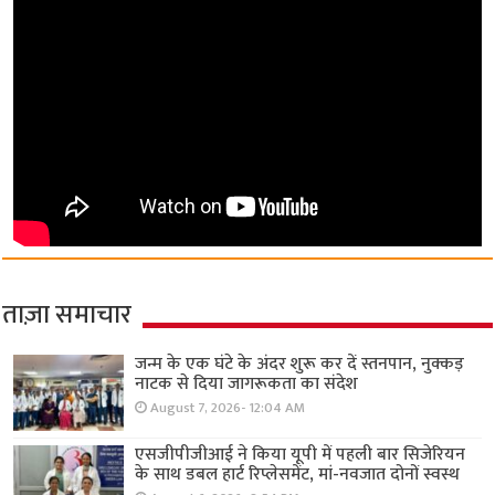
ताज़ा समाचार
जन्म के एक घंटे के अंदर शुरू कर दें स्तनपान, नुक्कड़
नाटक से दिया जागरूकता का संदेश
August 7, 2026- 12:04 AM
एसजीपीजीआई ने किया यूपी में पहली बार सिजेरियन
के साथ डबल हार्ट रिप्लेसमेंट, मां-नवजात दोनों स्वस्थ