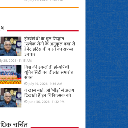
ुष
होम्योपैथी के मूल सिद्धांत
‘प्रत्येक रोगी केे अनुकूल दवा’ से
हेपेटाइटिस बी व सी का सफल
उपचार
ly 28, 2026- 11:15 AM
विश्व की इकलौती होम्योपैथी
यूनिवर्सिटी का दीक्षांत समारोह
संपन्न
July 19, 2026- 9:36 AM
वे खास बातें, जो ‘भीड़’ से अलग
दिखाती हैं इन चिकित्सक को
June 30, 2026- 11:32 PM
ाधिक चर्चित