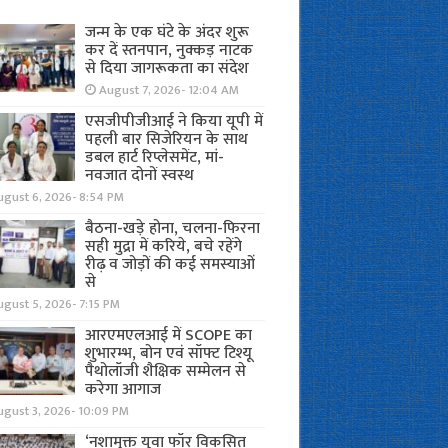
जन्म के एक घंटे के अंदर शुरू
कर दें स्तनपान, नुक्कड़ नाटक
से दिया जागरूकता का संदेश
August 7, 2026- 12:04 AM
एसजीपीजीआई ने किया यूपी में
पहली बार सिजेरियन के साथ
डबल हार्ट रिप्लेसमेंट, मां-
नवजात दोनों स्वस्थ
ugust 6, 2026- 8:54 PM
बैठना-खड़े होना, चलना-फिरना
सही मुद्रा में करिये, बचे रहेंगे
रीढ़ व जोड़ों की कई समस्याओं
से
gust 5, 2026- 7:15 PM
आरएमएलआई में SCOPE का
शुभारम्भ, बोन एवं सॉफ्ट टिश्यू
पैथोलॉजी शैक्षिक सम्मेलन से
करेगा आगाज
ugust 3, 2026- 10:09 PM
‘नशामुक्त युवा फॉर विकसित