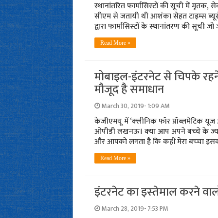
स्‍थानांतरित फार्मासिस्‍टों की सूची में मृतक
सीएम से जतायी थी आशंका सेहत टाइम्‍स ब
द्वारा फार्मासिस्‍टों के स्‍थानांतरण की सूची जो
Read More »
मोबाइल-इंटरनेट से चिपके रहने
मौजूद है समाधान
March 30, 2019- 1:09 AM
केजीएमयू में ‘क्‍लीनिक फॉर प्रॉब्लमेटिक यू
ओपीडी लखनऊ। क्‍या आप अपने बच्‍चे के ज्
और आपको लगता है कि कहीं मेरा बच्‍चा इसका
Read More »
इंटरनेट का इस्‍तेमाल करने वाल
March 28, 2019- 7:53 PM