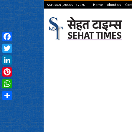
Home
About us
Cont
SATURDAY , AUGUST 8 2026
Facebook
Twitter
LinkedIn
Pinterest
WhatsApp
Share