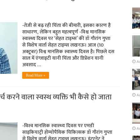
-तेजी से बढ़ रही चिंता की बीमारी, इसका कारण है
साधारण, लेकिन बहुत महत्वपूर्ण -विश्व मानसिक
स्वास्थ्य दिवस पर ‘सेहत टाइम्स’ की डॉ गौरांग गुप्ता
से विशेष वार्ता सेहत टाइम्स लखनऊ। आज (10
अक्टूबर) विश्व मानसिक स्वास्थ्य दिवस है। पिछले दस
साल में एंग्जाइटी यानी चिंता और डिप्रेशन यानी
A
अवसाद …
Read More »
च करने वाला स्‍वस्‍थ व्‍यक्ति भी कैसे हो जाता
Au
-विश्‍व मानसिक स्‍वास्‍थ्‍य दिवस पर एमडी
A
साइकियाट्री होम्‍योपैथिक चिकित्‍सक डॉ गौरांग गुप्‍ता
से विशेष वार्ता सेहत टाइम्‍स लखनऊ। इंटरनेट ने