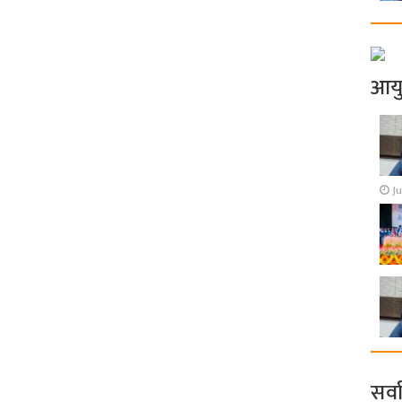
आय
Ju
सर्व