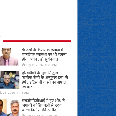
ध
फेफड़ों के कैंसर के इलाज में
मानसिक स्वास्थ्य पर भी रखना
होगा ध्यान : डॉ सूर्यकान्त
July 31, 2026- 11:29 PM
होम्योपैथी के मूल सिद्धांत
‘प्रत्येक रोगी केे अनुकूल दवा’ से
हेपेटाइटिस बी व सी का सफल
उपचार
ly 28, 2026- 11:15 AM
एसजीपीजीआई में हुए शोध ने
जगायी कोशिकाओं से हृदय
वाल्व निर्माण की उम्मीद
July 27, 2026- 11:30 PM