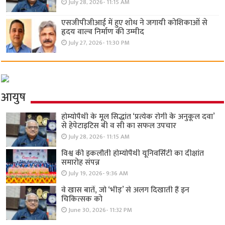
July 28, 2026- 11:15 AM
एसजीपीजीआई में हुए शोध ने जगायी कोशिकाओं से
हृदय वाल्व निर्माण की उम्मीद
July 27, 2026- 11:30 PM
आयुष
होम्योपैथी के मूल सिद्धांत ‘प्रत्येक रोगी केे अनुकूल दवा’
से हेपेटाइटिस बी व सी का सफल उपचार
July 28, 2026- 11:15 AM
विश्व की इकलौती होम्योपैथी यूनिवर्सिटी का दीक्षांत
समारोह संपन्न
July 19, 2026- 9:36 AM
वे खास बातें, जो ‘भीड़’ से अलग दिखाती हैं इन
चिकित्सक को
June 30, 2026- 11:32 PM