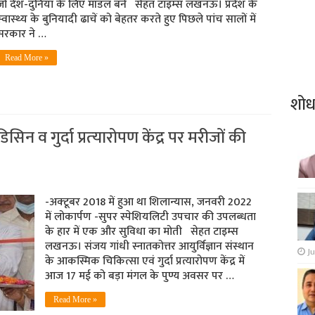
जो देश-दुनिया के लिए मॉडल बने सेहत टाइम्‍स लखनऊ। प्रदेश के
्‍वास्‍थ्‍य के बुनियादी ढाचें को बेहतर करते हुए पिछले पांच सालों में
सरकार ने …
Read More »
शो
न व गुर्दा प्रत्‍यारोपण केंद्र पर मरीजों की
-अक्‍टूबर 2018 में हुआ था शिलान्‍यास, जनवरी 2022
में लोकार्पण -सुपर स्‍पेशियलिटी उपचार की उपलब्‍धता
के हार में एक और सुविधा का मोती सेहत टाइम्‍स
लखनऊ। संजय गांधी स्नातकोत्तर आयुर्विज्ञान संस्थान
Ju
के आकस्मिक चिकित्सा एवं गुर्दा प्रत्यारोपण केंद्र में
आज 17 मई को बड़ा मंगल के पुण्य अवसर पर …
Read More »