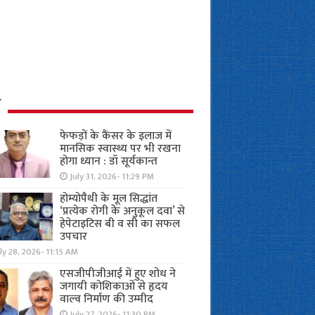
ध
फेफड़ों के कैंसर के इलाज में
मानसिक स्वास्थ्य पर भी रखना
होगा ध्यान : डॉ सूर्यकान्त
July 31, 2026- 11:29 PM
होम्योपैथी के मूल सिद्धांत
‘प्रत्येक रोगी केे अनुकूल दवा’ से
हेपेटाइटिस बी व सी का सफल
उपचार
ly 28, 2026- 11:15 AM
एसजीपीजीआई में हुए शोध ने
जगायी कोशिकाओं से हृदय
वाल्व निर्माण की उम्मीद
July 27, 2026- 11:30 PM