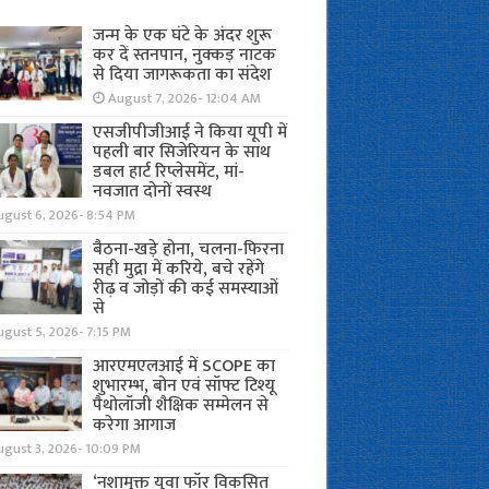
जन्म के एक घंटे के अंदर शुरू
कर दें स्तनपान, नुक्कड़ नाटक
से दिया जागरूकता का संदेश
August 7, 2026- 12:04 AM
एसजीपीजीआई ने किया यूपी में
पहली बार सिजेरियन के साथ
डबल हार्ट रिप्लेसमेंट, मां-
नवजात दोनों स्वस्थ
ugust 6, 2026- 8:54 PM
बैठना-खड़े होना, चलना-फिरना
सही मुद्रा में करिये, बचे रहेंगे
रीढ़ व जोड़ों की कई समस्याओं
से
gust 5, 2026- 7:15 PM
आरएमएलआई में SCOPE का
शुभारम्भ, बोन एवं सॉफ्ट टिश्यू
पैथोलॉजी शैक्षिक सम्मेलन से
करेगा आगाज
ugust 3, 2026- 10:09 PM
‘नशामुक्त युवा फॉर विकसित