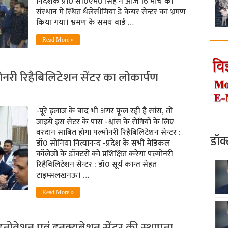
निदेशक प्रो0 सी0एम0 सिंह ने आज 16 मार्च को
संस्थान में स्थित थैलेसीमिया डे केयर सेन्टर का भ्रमण
किया गया। भ्रमण के समय वार्ड …
Read More »
्मोनरी रिहैबिलिटेशन सेंटर का लोकार्पण
-पूरे इलाज के बाद भी अगर फूल रही है सांस, तो
जाइये इस सेंटर के पास -श्वांस के रोगियों के लिए
वरदान साबित होगा पल्मोनरी रिहैबिलिटेशन सेन्टर :
डॉक
डॉ0 सोनिया नित्यानन्द -प्रदेश के सभी मेडिकल
कॉलेजों के डॉक्टरों को प्रशिक्षित करेगा पल्मोनरी
रिहैबिलिटेशन सेन्टर : डॉ0 सूर्य कान्त सेहत
टाइम्सलखनऊ। …
Read More »
ं इनोवेशन एवं इनक्युबेशन सेंटर की स्‍थापना