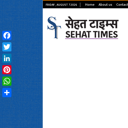
Home
About us
Contact
FRIDAY , AUGUST 7 2026
Facebook
Twitter
LinkedIn
Pinterest
WhatsApp
Share