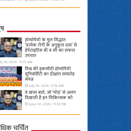
ुष
होम्योपैथी के मूल सिद्धांत
‘प्रत्येक रोगी केे अनुकूल दवा’ से
हेपेटाइटिस बी व सी का सफल
उपचार
ly 28, 2026- 11:15 AM
विश्व की इकलौती होम्योपैथी
यूनिवर्सिटी का दीक्षांत समारोह
संपन्न
July 19, 2026- 9:36 AM
वे खास बातें, जो ‘भीड़’ से अलग
दिखाती हैं इन चिकित्सक को
June 30, 2026- 11:32 PM
ाधिक चर्चित