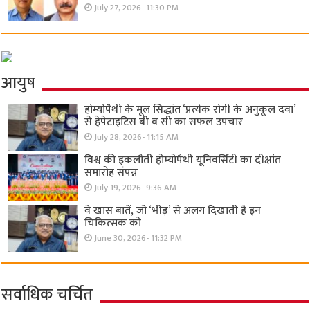
July 27, 2026- 11:30 PM
आयुष
होम्योपैथी के मूल सिद्धांत ‘प्रत्येक रोगी केे अनुकूल दवा’
से हेपेटाइटिस बी व सी का सफल उपचार
July 28, 2026- 11:15 AM
विश्व की इकलौती होम्योपैथी यूनिवर्सिटी का दीक्षांत
समारोह संपन्न
July 19, 2026- 9:36 AM
वे खास बातें, जो ‘भीड़’ से अलग दिखाती हैं इन
चिकित्सक को
June 30, 2026- 11:32 PM
सर्वाधिक चर्चित