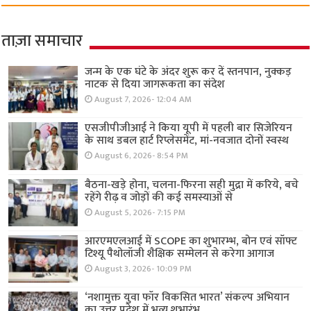
ताज़ा समाचार
जन्म के एक घंटे के अंदर शुरू कर दें स्तनपान, नुक्कड़
नाटक से दिया जागरूकता का संदेश
August 7, 2026- 12:04 AM
एसजीपीजीआई ने किया यूपी में पहली बार सिजेरियन
के साथ डबल हार्ट रिप्लेसमेंट, मां-नवजात दोनों स्वस्थ
August 6, 2026- 8:54 PM
बैठना-खड़े होना, चलना-फिरना सही मुद्रा में करिये, बचे
रहेंगे रीढ़ व जोड़ों की कई समस्याओं से
August 5, 2026- 7:15 PM
आरएमएलआई में SCOPE का शुभारम्भ, बोन एवं सॉफ्ट
टिश्यू पैथोलॉजी शैक्षिक सम्मेलन से करेगा आगाज
August 3, 2026- 10:09 PM
‘नशामुक्त युवा फॉर विकसित भारत’ संकल्प अभियान
का उत्तर प्रदेश में भव्य शुभारंभ