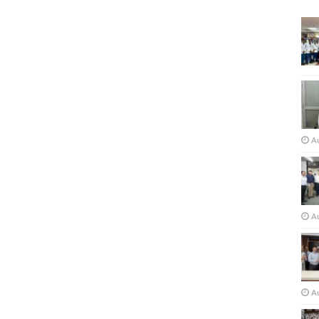
A
Au
A