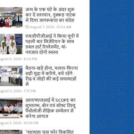
जन्म के एक घंटे के अंदर शुरू
कर दें स्तनपान, नुक्कड़ नाटक
से दिया जागरूकता का संदेश
August 7, 2026- 12:04 AM
एसजीपीजीआई ने किया यूपी में
पहली बार सिजेरियन के साथ
डबल हार्ट रिप्लेसमेंट, मां-
नवजात दोनों स्वस्थ
ugust 6, 2026- 8:54 PM
बैठना-खड़े होना, चलना-फिरना
सही मुद्रा में करिये, बचे रहेंगे
रीढ़ व जोड़ों की कई समस्याओं
से
gust 5, 2026- 7:15 PM
आरएमएलआई में SCOPE का
शुभारम्भ, बोन एवं सॉफ्ट टिश्यू
पैथोलॉजी शैक्षिक सम्मेलन से
करेगा आगाज
ugust 3, 2026- 10:09 PM
‘नशामुक्त युवा फॉर विकसित