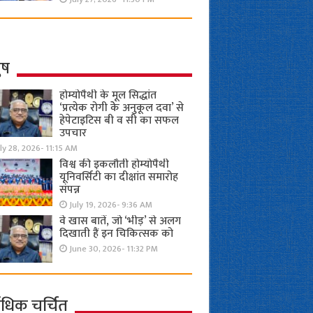
ुष
होम्योपैथी के मूल सिद्धांत
‘प्रत्येक रोगी केे अनुकूल दवा’ से
हेपेटाइटिस बी व सी का सफल
उपचार
ly 28, 2026- 11:15 AM
विश्व की इकलौती होम्योपैथी
यूनिवर्सिटी का दीक्षांत समारोह
संपन्न
July 19, 2026- 9:36 AM
वे खास बातें, जो ‘भीड़’ से अलग
दिखाती हैं इन चिकित्सक को
June 30, 2026- 11:32 PM
ाधिक चर्चित