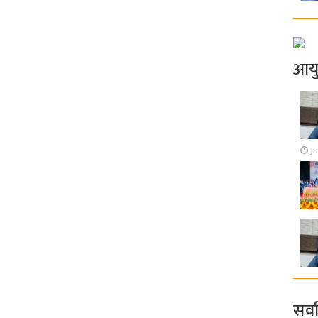
आय
Ju
सर्व