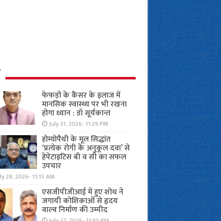
ध
फेफड़ों के कैंसर के इलाज में
मानसिक स्वास्थ्य पर भी रखना
होगा ध्यान : डॉ सूर्यकान्त
July 31, 2026- 11:29 PM
होम्योपैथी के मूल सिद्धांत
‘प्रत्येक रोगी केे अनुकूल दवा’ से
हेपेटाइटिस बी व सी का सफल
उपचार
ly 28, 2026- 11:15 AM
एसजीपीजीआई में हुए शोध ने
जगायी कोशिकाओं से हृदय
वाल्व निर्माण की उम्मीद
July 27, 2026- 11:30 PM