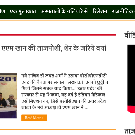
कोण
एक मुलाकात
अस्पतालों के गलियारे से
रिलेशन
राजनीतिक 
वीड
ॉ एएम खान की ताजपोशी, शेर के जरिये बयां
नये सचिव डॉ जयंत शर्मा ने उठाया पीसीपीएनडीटी
एक्‍ट की वैधता पर सवाल लखनऊ। ‘उनको छुट्टी न
मिली जिसने सबक याद किया…’ उत्‍तर प्रदेश की
सरकार से यह शिकवा, यह दर्द है इंडियन मेडिकल
एसोसिएशन का, जिसे एसोसिएशन की उत्‍तर प्रदेश
शाखा के नये अध्‍यक्ष डॉ एएम खान ने …
Read More »
ताज़