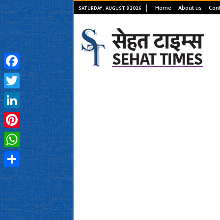
Home
About us
Cont
SATURDAY , AUGUST 8 2026
Facebook
Twitter
LinkedIn
Pinterest
WhatsApp
Share