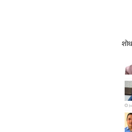
शो
Ju