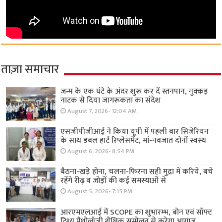
ताज़ा समाचार
जन्म के एक घंटे के अंदर शुरू कर दें स्तनपान, नुक्कड़
नाटक से दिया जागरूकता का संदेश
August 7, 2026- 12:04 AM
एसजीपीजीआई ने किया यूपी में पहली बार सिजेरियन
के साथ डबल हार्ट रिप्लेसमेंट, मां-नवजात दोनों स्वस्थ
August 6, 2026- 8:54 PM
बैठना-खड़े होना, चलना-फिरना सही मुद्रा में करिये, बचे
रहेंगे रीढ़ व जोड़ों की कई समस्याओं से
August 5, 2026- 7:15 PM
आरएमएलआई में SCOPE का शुभारम्भ, बोन एवं सॉफ्ट
टिश्यू पैथोलॉजी शैक्षिक सम्मेलन से करेगा आगाज