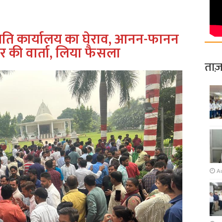
ुलपति कार्यालय का घेराव, आनन-फानन
र की वार्ता, लिया फैसला
ताज़
A