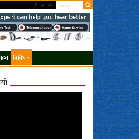
सेहत
विविध
ियो