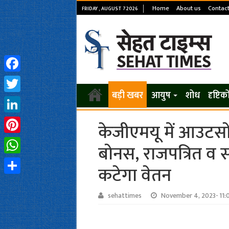
Home
About us
Contact
FRIDAY , AUGUST 7 2026
Facebook
बड़ी खबर
आयुष
शोध
दृष्टि
Twitter
LinkedIn
केजीएमयू में आउटसोर
Pinterest
बोनस, राजपत्रित व स
WhatsApp
कटेगा वेतन
Share
sehattimes
November 4, 2023- 11: