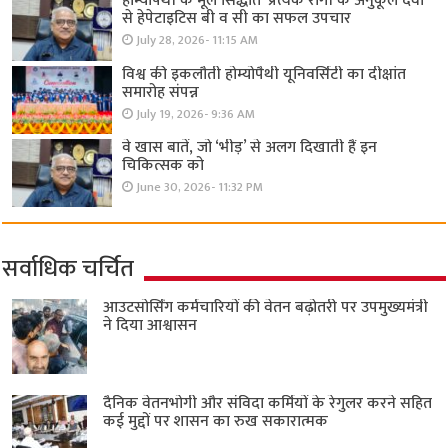
होम्योपैथी के मूल सिद्धांत ‘प्रत्येक रोगी केे अनुकूल दवा’
से हेपेटाइटिस बी व सी का सफल उपचार
July 28, 2026- 11:15 AM
विश्व की इकलौती होम्योपैथी यूनिवर्सिटी का दीक्षांत
समारोह संपन्न
July 19, 2026- 9:36 AM
वे खास बातें, जो ‘भीड़’ से अलग दिखाती हैं इन
चिकित्सक को
June 30, 2026- 11:32 PM
सर्वाधिक चर्चित
आउटसोर्सिंग कर्मचारियों की वेतन बढ़ोतरी पर उपमुख्यमंत्री
ने दिया आश्वासन
दैनिक वेतनभोगी और संविदा कर्मियों के रेगुलर करने सहित
कई मुद्दों पर शासन का रुख सकारात्मक