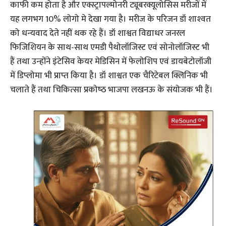
काफी कम होता है और एक्स्ट्रापल्मोनरी ट्यूबरक्यूलोसिस मरीजों में
यह लगभग 10% लोगो मे देखा गया है। मरीज के परिजन डॉ शाश्‍वत
को धन्‍यवाद देते नहीं थक रहे हैं। डॉ शाश्वत विद्याधर जनरल
फिजिशियन के साथ-साथ एमडी पैथोलॉजिस्ट एवं सोनोलॉजिस्ट भी
हैं तथा उन्‍होंने इंंटेसिव केयर मेडिसिन में फेलोशिप एवं डायबेटोलॉजी
में डिप्‍लोमा भी प्राप्‍त किया है। डॉ शाश्वत एक चैरिटेबल क्लिनिक भी
चलाते हैं तथा चिकित्‍सा प्रकोष्‍ठ भाजपा लखनऊ के संयोजक भी हैं।