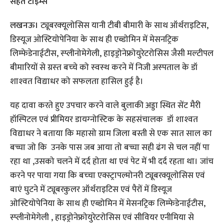
सेहत टाइम्‍स
लखनऊ।
ट्यूबरक्‍यूलोसिस यानी टीबी बीमारी के साथ ऑर्थराइटिस,
डिस्‍यूज ओस्टियोपेनिया के साथ ही एब्‍डोमिन में मेसनट्रिक
लिम्फेडेनाईटीस, स्प्लीनोमेगेली, हाइड्रोनेफ्रोयुरेटरोसिस जैसी मल्‍टीपल
बीमारियों से ग्रस्‍त बच्‍चे को स्‍वस्‍थ करने में निजी अस्‍पताल के डॉ
शाश्‍वत विद्याधर को सफलता हासिल हुई है।
यह दावा करते हुए उपचार करने वाले बुलाकी अड्डा स्थित सेंट मैरी
हॉस्पिटल एवं प्रीमियर डायग्‍नोस्टिक के सहसंचालक डॉ शाश्‍वत
विद्याधर ने बताया कि महासो ग्राम जिला बस्ती से एक सात साल का
बच्चा जो कि उनके पास जब आया तो बच्चा सही ढंग से चल नहीं पा
रहा था ,उसको चलने में दर्द होता था एवं पेट में भी दर्द रहता था। जांच
करने पर पाया गया कि बच्‍चा एक्स्ट्रापल्मोनरी ट्यूबरक्यूलोसिस एवं
बाएं घुटने में ट्यूबरकुलर ऑर्थराइटिस एवं पैरों में डिस्यूज
ओस्टियोपेनिया के साथ ही एब्‍डोमिन में मेसनट्रिक लिम्फेडेनाईटीस,
स्प्लीनोमेगेली , हाइड्रोनेफ्रोयुरेटरोसिस एवं सीवियर एनीमिया से