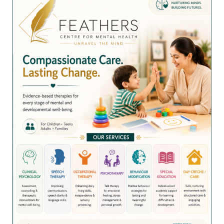
e
t
k
t
t
r
b
t
e
e
s
e
o
e
d
r
A
o
r
I
e
p
k
n
s
p
t