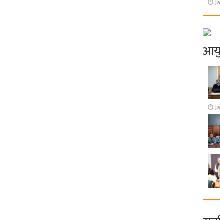
Ja
आय
J