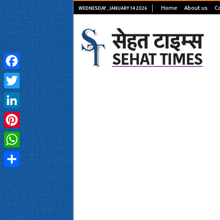
Home
About us
C
WEDNESDAY , JANUARY 14 2026
Facebook
Twitter
LinkedIn
Pinterest
WhatsApp
Share