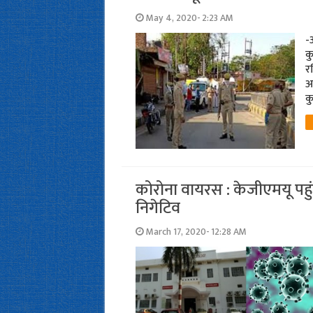
May 4, 2020- 2:23 AM
-आ
कु
र
आ
क
कोरोना वायरस : केजीएमयू पहुं
निगेटिव
March 17, 2020- 12:28 AM