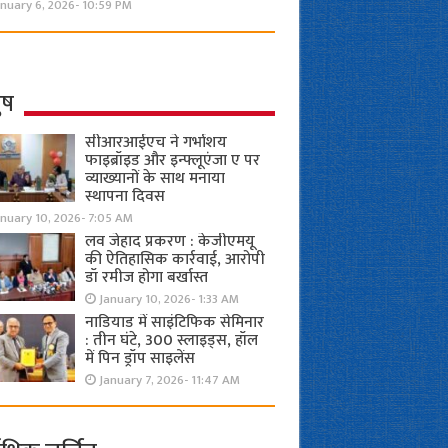
nuary 6, 2026- 10:59 PM
ुष
सीआरआईएच ने गर्भाशय
फाइब्रॉइड और इन्फ्लूएंजा ए पर
व्याख्यानों के साथ मनाया
स्थापना दिवस
anuary 10, 2026- 7:05 AM
लव जेहाद प्रकरण : केजीएमयू
की ऐतिहासिक कार्रवाई, आरोपी
डॉ रमीज होगा बर्खास्त
January 10, 2026- 1:33 AM
नाडियाड में साइंटिफिक सेमिनार
: तीन घंटे, 300 स्लाइड्स, हॉल
में पिन ड्रॉप साइलेंस
January 7, 2026- 11:47 AM