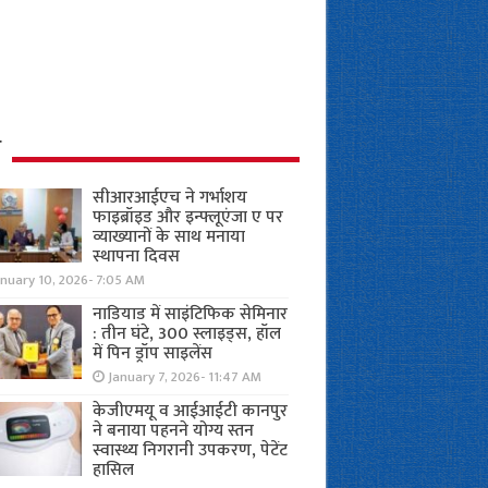
ध
सीआरआईएच ने गर्भाशय
फाइब्रॉइड और इन्फ्लूएंजा ए पर
व्याख्यानों के साथ मनाया
स्थापना दिवस
anuary 10, 2026- 7:05 AM
नाडियाड में साइंटिफिक सेमिनार
: तीन घंटे, 300 स्लाइड्स, हॉल
में पिन ड्रॉप साइलेंस
January 7, 2026- 11:47 AM
केजीएमयू व आईआईटी कानपुर
ने बनाया पहनने योग्य स्तन
स्वास्थ्य निगरानी उपकरण, पेटेंट
हासिल