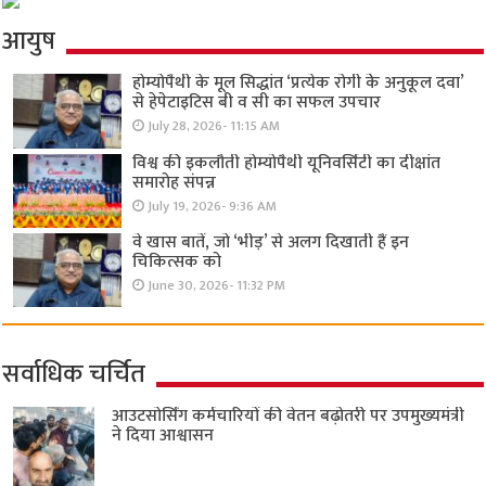
आयुष
होम्योपैथी के मूल सिद्धांत ‘प्रत्येक रोगी केे अनुकूल दवा’
से हेपेटाइटिस बी व सी का सफल उपचार
July 28, 2026- 11:15 AM
विश्व की इकलौती होम्योपैथी यूनिवर्सिटी का दीक्षांत
समारोह संपन्न
July 19, 2026- 9:36 AM
वे खास बातें, जो ‘भीड़’ से अलग दिखाती हैं इन
चिकित्सक को
June 30, 2026- 11:32 PM
सर्वाधिक चर्चित
आउटसोर्सिंग कर्मचारियों की वेतन बढ़ोतरी पर उपमुख्यमंत्री
ने दिया आश्वासन