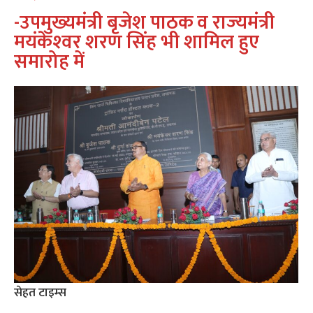
-उपमुख्‍यमंत्री बृजेश पाठक व राज्‍यमंत्री
मयंकेश्‍वर शरण सिंह भी शामिल हुए
समारोह में
सेहत टाइम्‍स