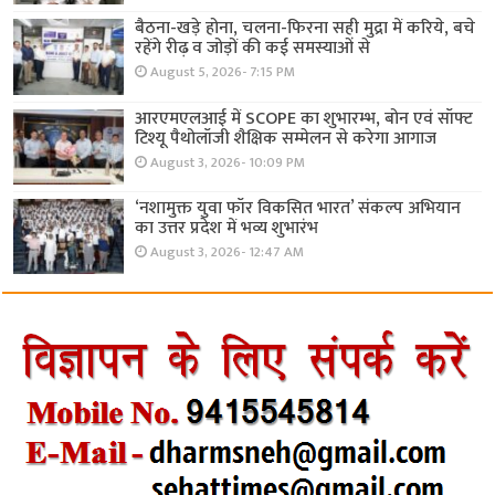
बैठना-खड़े होना, चलना-फिरना सही मुद्रा में करिये, बचे
रहेंगे रीढ़ व जोड़ों की कई समस्याओं से
August 5, 2026- 7:15 PM
आरएमएलआई में SCOPE का शुभारम्भ, बोन एवं सॉफ्ट
टिश्यू पैथोलॉजी शैक्षिक सम्मेलन से करेगा आगाज
August 3, 2026- 10:09 PM
‘नशामुक्त युवा फॉर विकसित भारत’ संकल्प अभियान
का उत्तर प्रदेश में भव्य शुभारंभ
August 3, 2026- 12:47 AM