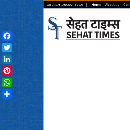
Home
About us
Cont
SATURDAY , AUGUST 8 2026
Facebook
Twitter
LinkedIn
Pinterest
WhatsApp
Share