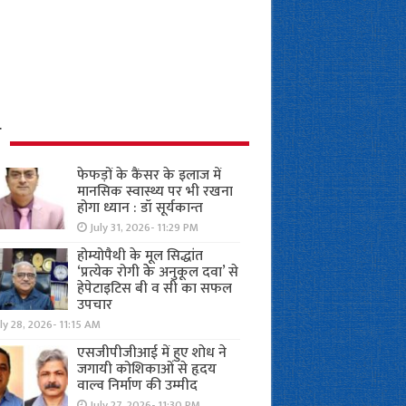
ध
फेफड़ों के कैंसर के इलाज में
मानसिक स्वास्थ्य पर भी रखना
होगा ध्यान : डॉ सूर्यकान्त
July 31, 2026- 11:29 PM
होम्योपैथी के मूल सिद्धांत
‘प्रत्येक रोगी केे अनुकूल दवा’ से
हेपेटाइटिस बी व सी का सफल
उपचार
ly 28, 2026- 11:15 AM
एसजीपीजीआई में हुए शोध ने
जगायी कोशिकाओं से हृदय
वाल्व निर्माण की उम्मीद
July 27, 2026- 11:30 PM