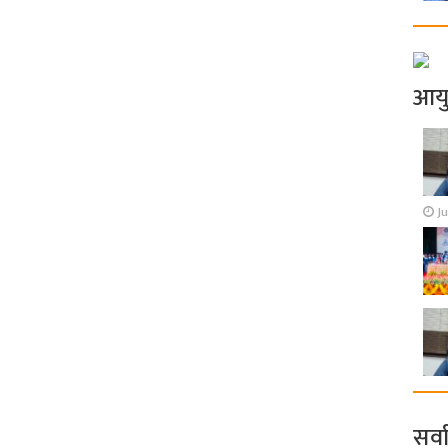
आय
Ju
सर्व