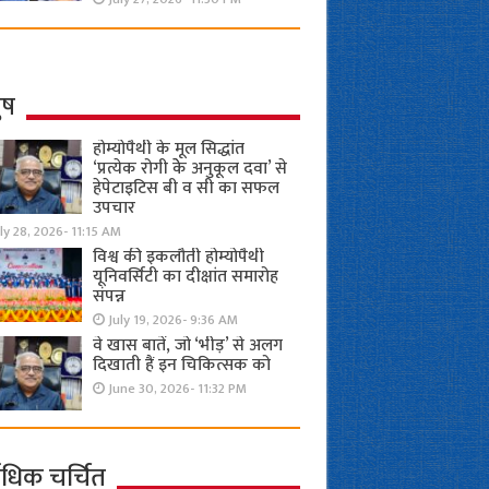
ुष
होम्योपैथी के मूल सिद्धांत
‘प्रत्येक रोगी केे अनुकूल दवा’ से
हेपेटाइटिस बी व सी का सफल
उपचार
ly 28, 2026- 11:15 AM
विश्व की इकलौती होम्योपैथी
यूनिवर्सिटी का दीक्षांत समारोह
संपन्न
July 19, 2026- 9:36 AM
वे खास बातें, जो ‘भीड़’ से अलग
दिखाती हैं इन चिकित्सक को
June 30, 2026- 11:32 PM
ाधिक चर्चित