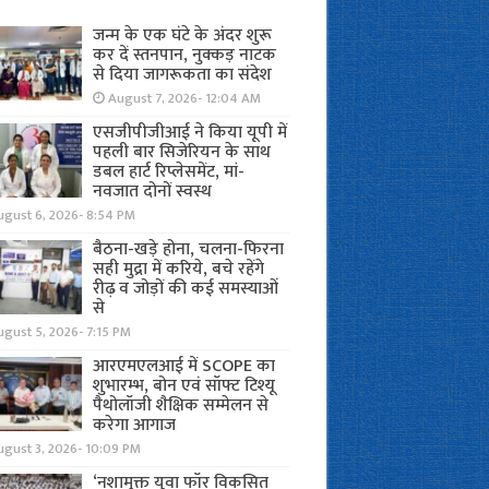
जन्म के एक घंटे के अंदर शुरू
कर दें स्तनपान, नुक्कड़ नाटक
से दिया जागरूकता का संदेश
August 7, 2026- 12:04 AM
एसजीपीजीआई ने किया यूपी में
पहली बार सिजेरियन के साथ
डबल हार्ट रिप्लेसमेंट, मां-
नवजात दोनों स्वस्थ
ugust 6, 2026- 8:54 PM
बैठना-खड़े होना, चलना-फिरना
सही मुद्रा में करिये, बचे रहेंगे
रीढ़ व जोड़ों की कई समस्याओं
से
gust 5, 2026- 7:15 PM
आरएमएलआई में SCOPE का
शुभारम्भ, बोन एवं सॉफ्ट टिश्यू
पैथोलॉजी शैक्षिक सम्मेलन से
करेगा आगाज
ugust 3, 2026- 10:09 PM
‘नशामुक्त युवा फॉर विकसित