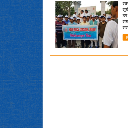
स्‍
सूर
उप 
समा
सर
R