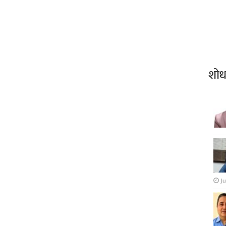
शो
Ju